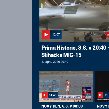
12:07
Prima Historie, 8.8. v 20:40 
Stíhačka MiG-15
8. srpna 2026 20:40
51:45
1:0
NOVÝ DEN, 6.8. v 08:00
NOVÝ D