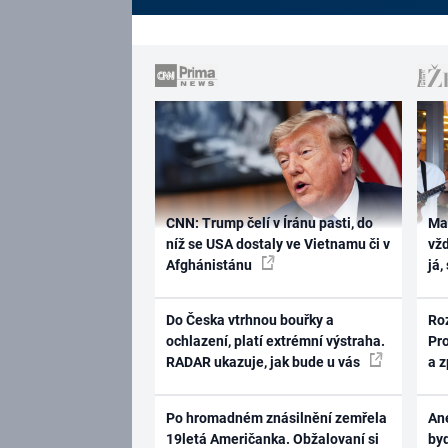
CNN: Trump čelí v Íránu pasti, do
Ma
níž se USA dostaly ve Vietnamu či v
vž
Afghánistánu
já,
Do Česka vtrhnou bouřky a
Ro
ochlazení, platí extrémní výstraha.
Pr
RADAR ukazuje, jak bude u vás
a 
Po hromadném znásilnění zemřela
Ane
19letá Američanka. Obžalovaní si
byd