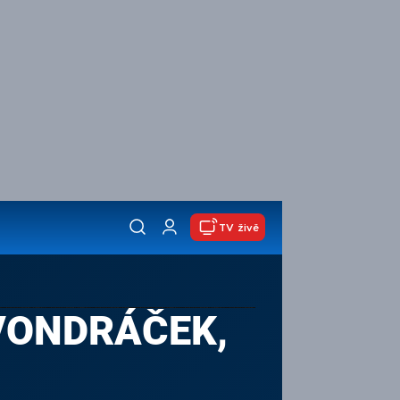
TV živě
. VONDRÁČEK,