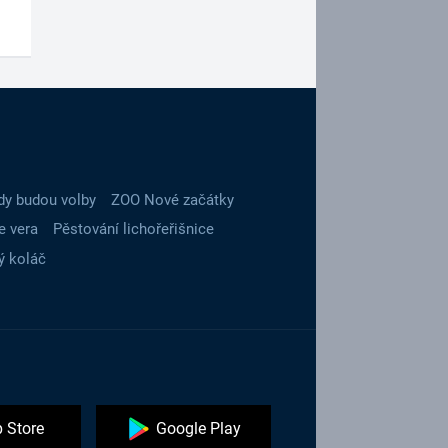
dy budou volby
ZOO Nové začátky
e vera
Pěstování lichořeřišnice
ý koláč
 Store
Google Play