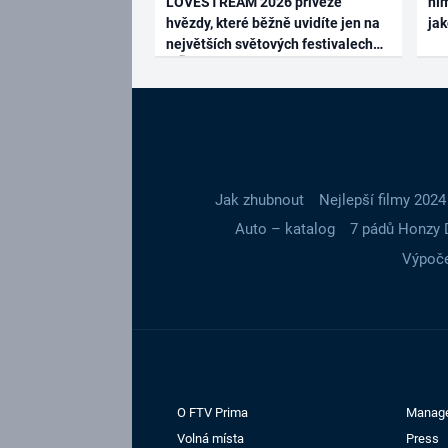
LOVESTREAM 2026 přiveze
ním
hvězdy, které běžně uvidíte jen na
ja
největších světových festivalech
Jak zhubnout
Nejlepší filmy 2024
Auto – katalog
7 pádů Honzy 
Výpoče
O FTV Prima
Manag
Volná místa
Press