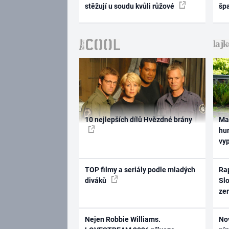
stěžují u soudu kvůli růžové
šp
10 nejlepších dílů Hvězdné brány
Ma
hum
vy
TOP filmy a seriály podle mladých
Rap
diváků
Slo
ze
Nejen Robbie Williams.
No