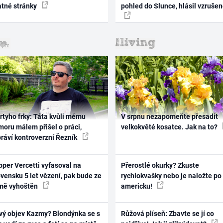
atné stránky
pohled do Slunce, hlásil vzruše
rtyho frky: Táta kvůli mému
V srpnu nezapomeňte přesadit
oru málem přišel o práci,
velkokvěté kosatce. Jak na to?
práví kontroverzní Řezník
per Vercetti vyfasoval na
Přerostlé okurky? Zkuste
vensku 5 let vězení, pak bude ze
rychlokvašky nebo je naložte po
mě vyhoštěn
americku!
vý objev Kazmy? Blondýnka se s
Růžová plíseň: Zbavte se jí co