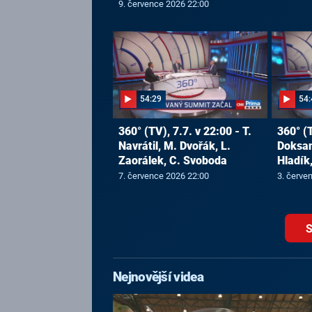
9. července 2026 22:00
54:29
54:
360° (TV), 7.7. v 22:00 - T.
360° (T
Navrátil, M. Dvořák, L.
Doksans
Zaorálek, C. Svoboda
Hladík,
7. července 2026 22:00
3. červe
S
Nejnovější videa