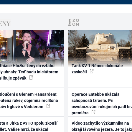
thiase Hložka ženy do vztahu
Tank KV-1 Němce dokonale
dy uhnaly: Teď budu iniciátorem
zaskočil
 slibuje zpěvák
zloučení s Glenem Hansardem:
Operace Entebbe ukázala
outěná rakev, dojemná řeč Bona
schopnosti Izraele. Při
zpěv Irglové s Vedderem
osvobozování rukojmích padl br
premiéra
ta a Jirka z AYTO spolu zkouší
Video zachytilo výzkumníka na
let. Válise mrzí, že ukázal
okraji lávového jezera. Je to jak