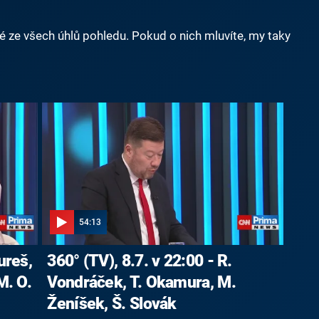
né ze všech úhlů pohledu. Pokud o nich mluvíte, my taky
54:13
ureš,
360° (TV), 8.7. v 22:00 - R.
M. O.
Vondráček, T. Okamura, M.
Ženíšek, Š. Slovák