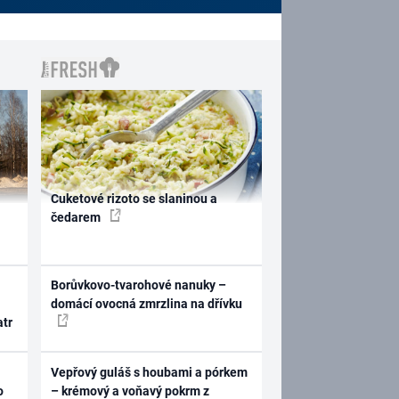
Cuketové rizoto se slaninou a
čedarem
Borůvkovo-tvarohové nanuky –
domácí ovocná zmrzlina na dřívku
atr
Vepřový guláš s houbami a pórkem
o
– krémový a voňavý pokrm z