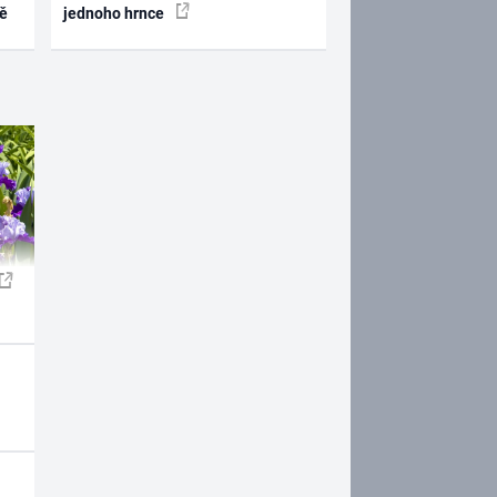
ně
jednoho hrnce