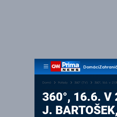
Domácí
Zahranič
Pořady
Domů
Pořady
360° (TV)
360°, 16.6. v 21
360°, 16.6. V
J. BARTOŠEK,