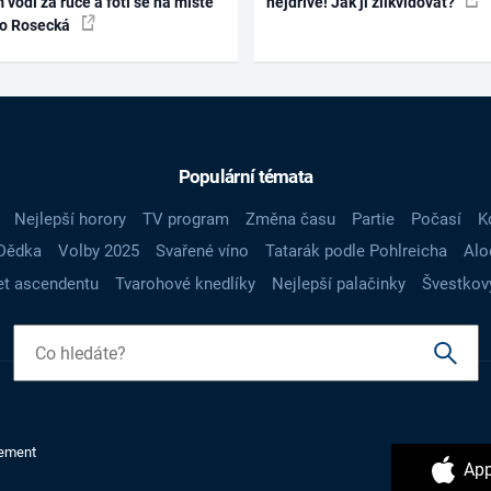
 vodí za ruce a fotí se na místě
nejdříve! Jak ji zlikvidovat?
ko Rosecká
Populární témata
Nejlepší horory
TV program
Změna času
Partie
Počasí
K
Dědka
Volby 2025
Svařené víno
Tatarák podle Pohlreicha
Alo
t ascendentu
Tvarohové knedlíky
Nejlepší palačinky
Švestkov
ement
App