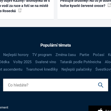
vý objev Kazmy? Blondýnka se s
Pěstujte brusinky! Na co je dobr
 vodí za ruce a fotí se na místě
hořce kyselé červené ovoce?
ko Rosecká
Populární témata
Nejlepší horory
TV program
Změna času
Partie
Počasí
K
Dědka
Volby 2025
Svařené víno
Tatarák podle Pohlreicha
Alo
t ascendentu
Tvarohové knedlíky
Nejlepší palačinky
Švestkov
ement