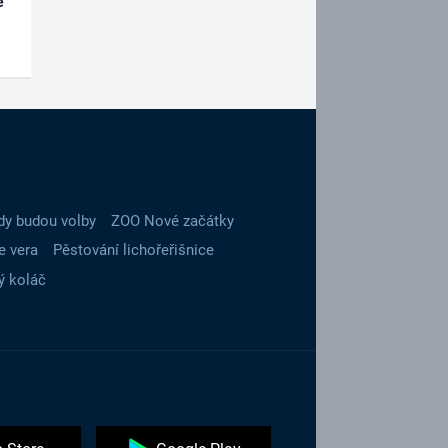
é
dy budou volby
ZOO Nové začátky
e vera
Pěstování lichořeřišnice
ý koláč