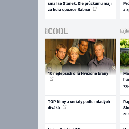
smál se Staněk. Dle průzkumu mají
Pr
za lídra opozice Babiše
a 
10 nejlepších dílů Hvězdné brány
Ma
hum
vy
TOP filmy a seriály podle mladých
Rap
diváků
Slo
ze