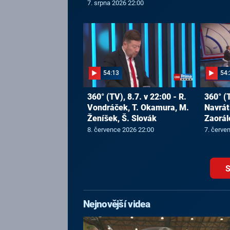
7. srpna 2026 22:00
54:13
54:
360° (TV), 8.7. v 22:00 - R.
360° (T
Vondráček, T. Okamura, M.
Navráti
Ženíšek, Š. Slovák
Zaorál
8. července 2026 22:00
7. červe
S
Nejnovější videa