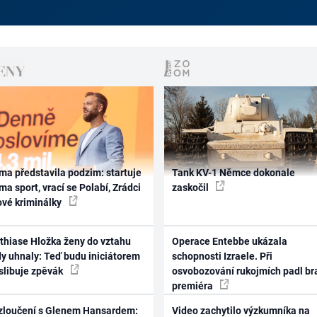
ma představila podzim: startuje
Tank KV-1 Němce dokonale
ma sport, vrací se Polabí, Zrádci
zaskočil
ové kriminálky
thiase Hložka ženy do vztahu
Operace Entebbe ukázala
dy uhnaly: Teď budu iniciátorem
schopnosti Izraele. Při
 slibuje zpěvák
osvobozování rukojmích padl br
premiéra
zloučení s Glenem Hansardem:
Video zachytilo výzkumníka na