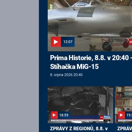
12:07
Prima Historie, 8.8. v 20:40 
Stíhačka MiG-15
8. srpna 2026 20:40
18:59
19:
ZPRÁVY Z REGIONŮ, 8.8. v
ZPRÁVY