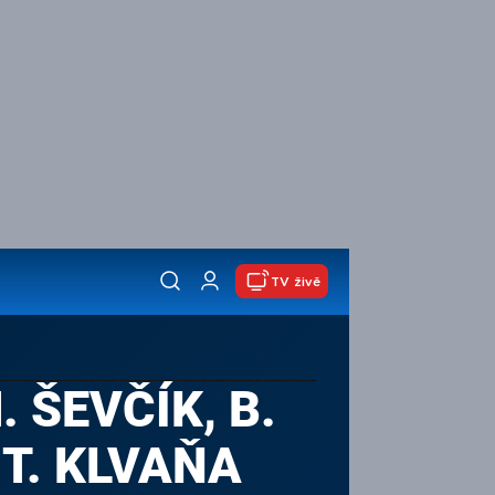
TV živě
. ŠEVČÍK, B.
 T. KLVAŇA