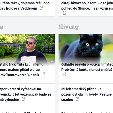
outěná rakev, dojemná řeč Bona
okraji lávového jezera. Je to jak
zpěv Irglové s Vedderem
pohled do Slunce, hlásil vzruše
rtyho frky: Táta kvůli mému
Odhalte pravdu o kočičích mýtec
oru málem přišel o práci,
Proč černá kočka nenosí smůlu?
práví kontroverzní Řezník
per Vercetti vyfasoval na
Ibišek americký přitahuje
vensku 5 let vězení, pak bude ze
pozornost obřími květy. Pěstuje 
mě vyhoštěn
snadno