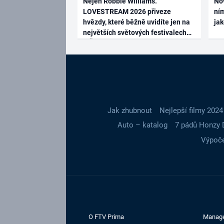
Nejen Robbie Williams.
No
LOVESTREAM 2026 přiveze
ním
hvězdy, které běžně uvidíte jen na
ja
největších světových festivalech
Jak zhubnout
Nejlepší filmy 2024
Auto – katalog
7 pádů Honzy 
Výpoče
O FTV Prima
Manag