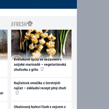
Květákové špízy se sezamem v
asijské marinádě – vegetariánská
chuťovka z grilu
Rajčatová omáčka z čerstvých
rajčat – základní recept plný chuti
atr
Obalovaný kuřecí řízek s vejcem z