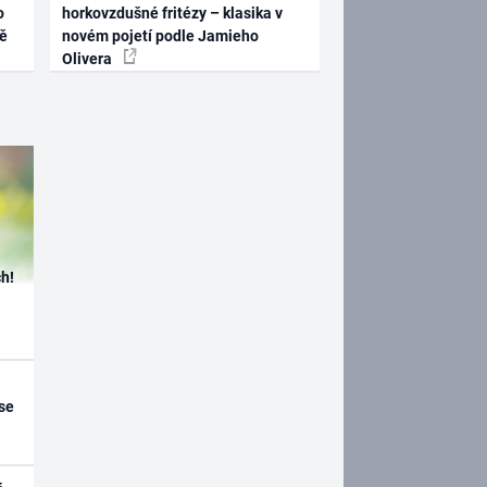
o
horkovzdušné fritézy – klasika v
ně
novém pojetí podle Jamieho
Olivera
h!
se