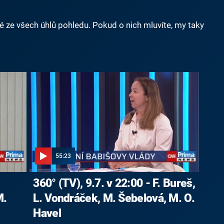
né ze všech úhlů pohledu. Pokud o nich mluvíte, my taky
55:23
360° (TV), 9.7. v 22:00 - F. Bureš,
M.
L. Vondráček, M. Šebelová, M. O.
Havel