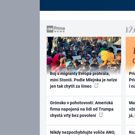
Boj s migranty Evropa prohrála,
Pri
míní Stoniš. Podle Mlejnka je nelze
Pri
jen tak chytit za límec
i n
Grónsko v pohotovosti: Americká
Ma
firma napojená na lidi od Trumpa
vž
chystá vrty bez povolení
já,
Nikdy nezpochybňujte voliče ANO,
Ro