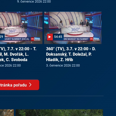
9. července 2026 22:00
29
54:45
V), 7.7. v 22:00 - T.
360° (TV), 3.7. v 22:00 - D.
l, M. Dvořák, L.
Doksanský, T. Doležal, P.
ek, C. Svoboda
Hladík, Z. Hřib
nce 2026 22:00
3. července 2026 22:00
tránka pořadu