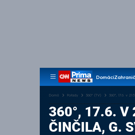
Domácí
Zahranič
Pořady
Domů
Pořady
360° (TV)
360°, 17.6. v 21
360°, 17.6. V
ČINČILA, G. 