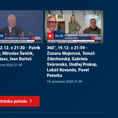
06
56:20
2.12. v 21:30 - Patrik
360°, 19.12. v 21:59 -
, Miroslav Ševčík,
Zuzana Majerová, Tomáš
Haas, Ivan Bartoš
Zdechovský, Gabriela
Svárovská, Ondřej Prokop,
ince 2025 21:30
Lukáš Kovanda, Pavel
Peterka
19. prosince 2025 21:59
tránka pořadu