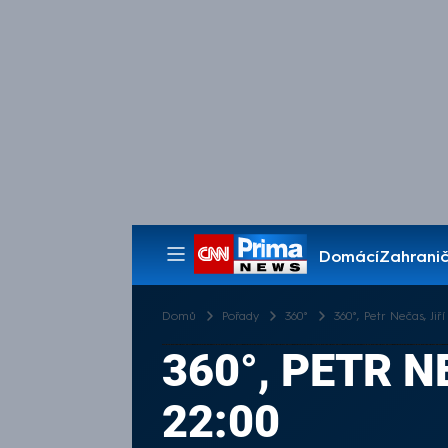
Domácí
Zahranič
Pořady
Domů
Pořady
360°
360°, Petr Nečas, Jiř
360°, PETR N
22:00