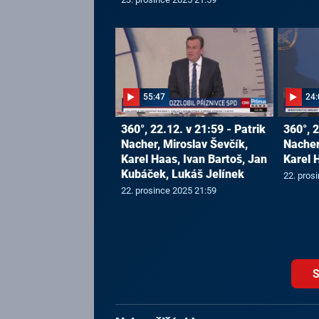
55:47
24:
360°, 22.12. v 21:59 - Patrik
360°, 2
Nacher, Miroslav Ševčík,
Nacher
Karel Haas, Ivan Bartoš, Jan
Karel 
Kubáček, Lukáš Jelínek
22. pros
22. prosince 2025 21:59
S