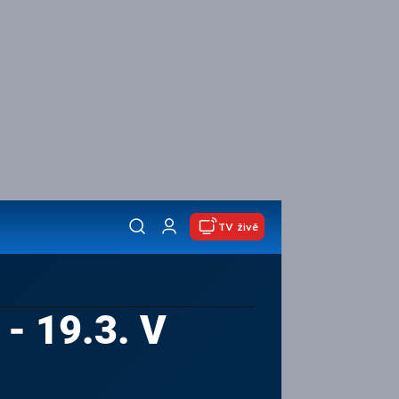
TV živě
- 19.3. V