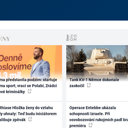
ma představila podzim: startuje
Tank KV-1 Němce dokonale
ma sport, vrací se Polabí, Zrádci
zaskočil
ové kriminálky
thiase Hložka ženy do vztahu
Operace Entebbe ukázala
dy uhnaly: Teď budu iniciátorem
schopnosti Izraele. Při
 slibuje zpěvák
osvobozování rukojmích padl br
premiéra