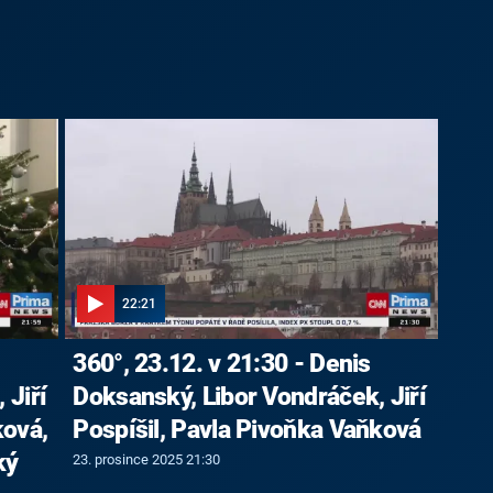
22:21
360°, 23.12. v 21:30 - Denis
 Jiří
Doksanský, Libor Vondráček, Jiří
ková,
Pospíšil, Pavla Pivoňka Vaňková
ký
23. prosince 2025 21:30