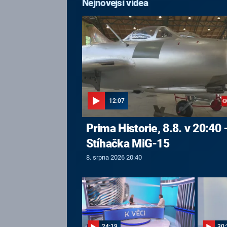
Nejnovější videa
12:07
Prima Historie, 8.8. v 20:40 
Stíhačka MiG-15
8. srpna 2026 20:40
24:19
30: