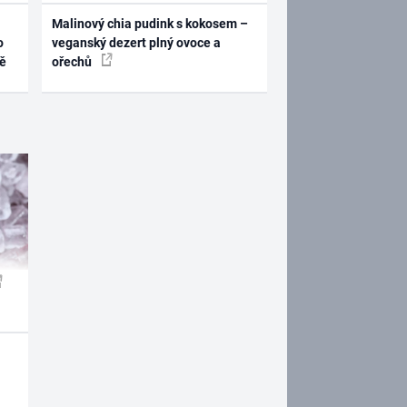
Malinový chia pudink s kokosem –
o
veganský dezert plný ovoce a
ně
ořechů