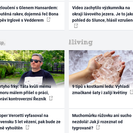
zloučení s Glenem Hansardem:
Video zachytilo výzkumníka na
outěná rakev, dojemná řeč Bona
okraji lávového jezera. Je to jak
zpěv Irglové s Vedderem
pohled do Slunce, hlásil vzruše
rtyho frky: Táta kvůli mému
9 tipů s kostkami ledu: Vyhladí
oru málem přišel o práci,
zmačkané šaty i zalijí květiny
práví kontroverzní Řezník
per Vercetti vyfasoval na
Muchomůrku růžovku ani sucho
vensku 5 let vězení, pak bude ze
nezdolá! Jak ji rozeznat od
mě vyhoštěn
tygrované?