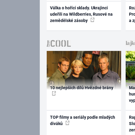
Válka o hořící sklady. Ukrajinci
Ro
udeřili na Wildberries, Rusové na
Pr
zemědělské zásoby
a 
10 nejlepších dílů Hvězdné brány
Ma
hum
vy
TOP filmy a seriály podle mladých
Rap
diváků
Slo
ze