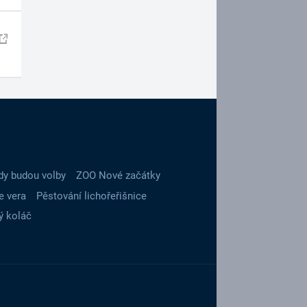
dy budou volby
ZOO Nové začátky
e vera
Pěstování lichořeřišnice
ý koláč