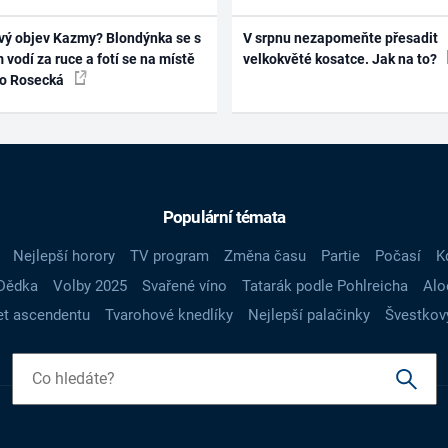
vý objev Kazmy? Blondýnka se s
V srpnu nezapomeňte přesadit
 vodí za ruce a fotí se na místě
velkokvěté kosatce. Jak na to?
ko Rosecká
Populární témata
Nejlepší horory
TV program
Změna času
Partie
Počasí
K
Dědka
Volby 2025
Svařené víno
Tatarák podle Pohlreicha
Alo
t ascendentu
Tvarohové knedlíky
Nejlepší palačinky
Švestkov