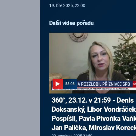
19. bře 2025, 22:00
Další videa pořadu
58:08
360°, 23.12. v 21:59 - Denis
Doksanský, Libor Vondráček,
Pospíšil, Pavla Pivoňka Vaň
Jan Palička, Miroslav Korec
23. prosince 2025 21:59