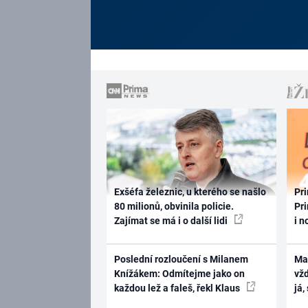
Exšéfa železnic, u kterého se našlo
Pri
80 milionů, obvinila policie.
Pri
Zajímat se má i o další lidi
i n
Poslední rozloučení s Milanem
Ma
Knížákem: Odmítejme jako on
vž
každou lež a faleš, řekl Klaus
já,