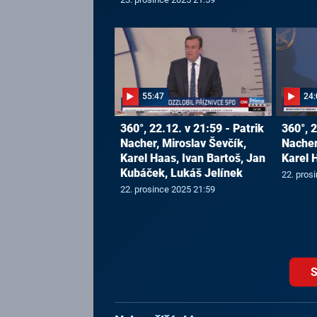
55:47
24:
360°, 22.12. v 21:59 - Patrik
360°, 2
Nacher, Miroslav Ševčík,
Nacher
Karel Haas, Ivan Bartoš, Jan
Karel 
Kubáček, Lukáš Jelínek
22. pros
22. prosince 2025 21:59
S