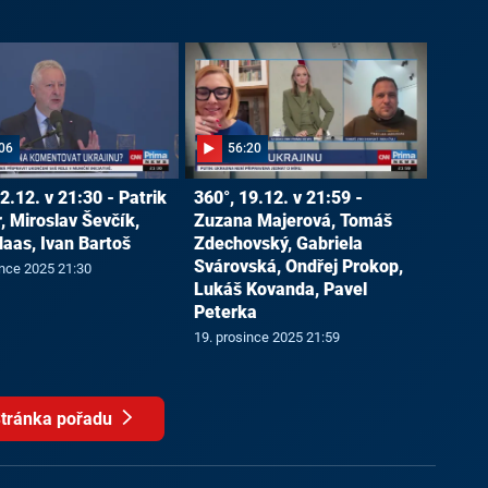
06
56:20
2.12. v 21:30 - Patrik
360°, 19.12. v 21:59 -
, Miroslav Ševčík,
Zuzana Majerová, Tomáš
Haas, Ivan Bartoš
Zdechovský, Gabriela
Svárovská, Ondřej Prokop,
ince 2025 21:30
Lukáš Kovanda, Pavel
Peterka
19. prosince 2025 21:59
tránka pořadu