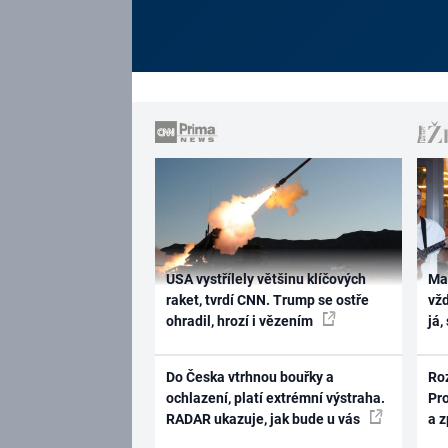
USA vystřílely většinu klíčových
Ma
raket, tvrdí CNN. Trump se ostře
vž
ohradil, hrozí i vězením
já,
Do Česka vtrhnou bouřky a
Ro
ochlazení, platí extrémní výstraha.
Pr
RADAR ukazuje, jak bude u vás
a 