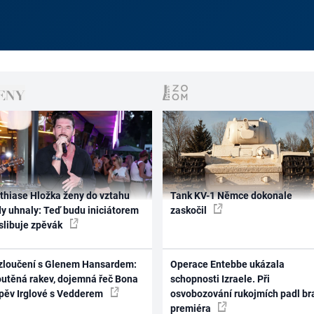
thiase Hložka ženy do vztahu
Tank KV-1 Němce dokonale
dy uhnaly: Teď budu iniciátorem
zaskočil
 slibuje zpěvák
zloučení s Glenem Hansardem:
Operace Entebbe ukázala
outěná rakev, dojemná řeč Bona
schopnosti Izraele. Při
zpěv Irglové s Vedderem
osvobozování rukojmích padl br
premiéra