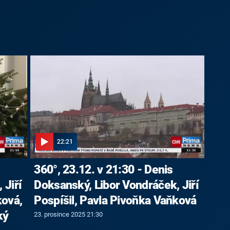
22:21
360°, 23.12. v 21:30 - Denis
 Jiří
Doksanský, Libor Vondráček, Jiří
ková,
Pospíšil, Pavla Pivoňka Vaňková
ký
23. prosince 2025 21:30