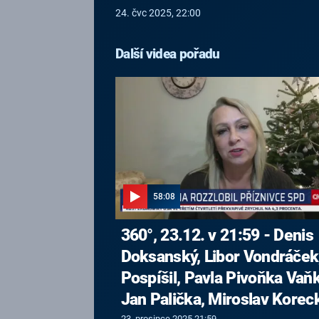
24. čvc 2025, 22:00
Další videa pořadu
58:08
360°, 23.12. v 21:59 - Denis
Doksanský, Libor Vondráček,
Pospíšil, Pavla Pivoňka Vaň
Jan Palička, Miroslav Korec
23. prosince 2025 21:59