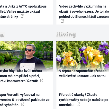
ta a Jirka z AYTO spolu zkouší
Video zachytilo výzkumníka na
let. Válise mrzí, že ukázal
okraji lávového jezera. Je to jak
atné stránky
pohled do Slunce, hlásil vzruše
rtyho frky: Táta kvůli mému
V srpnu nezapomeňte přesadit
oru málem přišel o práci,
velkokvěté kosatce. Jak na to?
práví kontroverzní Řezník
per Vercetti vyfasoval na
Přerostlé okurky? Zkuste
vensku 5 let vězení, pak bude ze
rychlokvašky nebo je naložte po
mě vyhoštěn
americku!