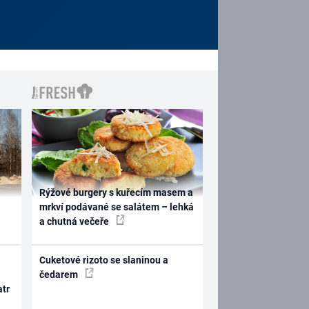
Rýžové burgery s kuřecím masem a
mrkví podávané se salátem – lehká
a chutná večeře
Cuketové rizoto se slaninou a
čedarem
atr