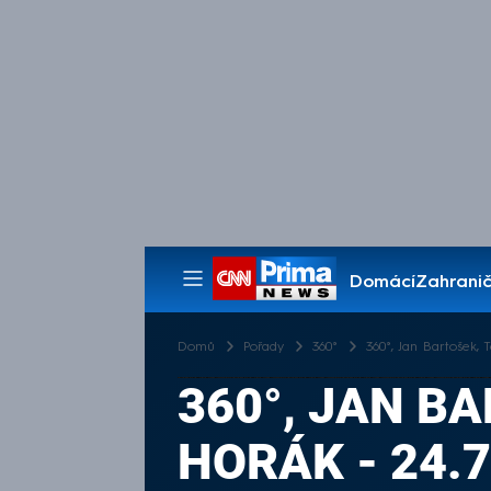
Domácí
Zahranič
Pořady
Domů
Pořady
360°
360°, Jan Bartošek,
360°, JAN B
HORÁK - 24.7