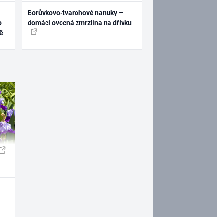
Borůvkovo-tvarohové nanuky –
o
domácí ovocná zmrzlina na dřívku
ně