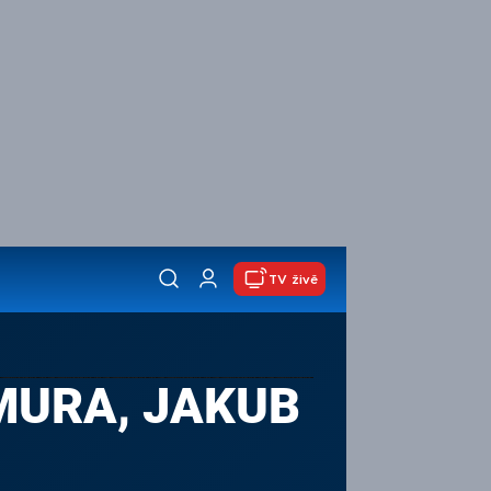
TV živě
MURA, JAKUB