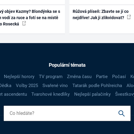
vý objev Kazmy? Blondýnka se s
Růžová plíseň: Zbavte se jí co
 vodí za ruce a fotí se na místě
nejdříve! Jak ji zlikvidovat?
ko Rosecká
Populární témata
Nejlepší horory
TV program
Změna času
Partie
Počasí
K
Dědka
Volby 2025
Svařené víno
Tatarák podle Pohlreicha
Alo
t ascendentu
Tvarohové knedlíky
Nejlepší palačinky
Švestkov