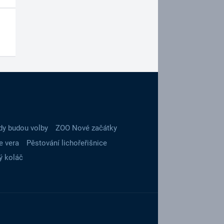
dy budou volby
ZOO Nové začátky
e vera
Pěstování lichořeřišnice
ý koláč