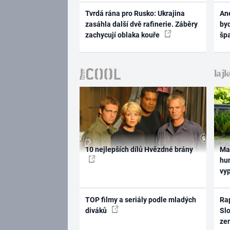
Tvrdá rána pro Rusko: Ukrajina
Ane
zasáhla další dvě rafinerie. Záběry
byd
zachycují oblaka kouře
šp
10 nejlepších dílů Hvězdné brány
Ma
hum
vy
TOP filmy a seriály podle mladých
Rap
diváků
Slo
ze