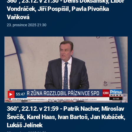
360°, 23.12. v 21:30 - Denis Doksanský, Libor
Vondráček, Jiří Pospíšil, Pavla Pivoňka
Vaňková
23. prosince 2025 21:30
55:47
360°, 22.12. v 21:59 - Patrik Nacher, Miroslav
Ševčík, Karel Haas, Ivan Bartoš, Jan Kubáček,
Lukáš Jelínek