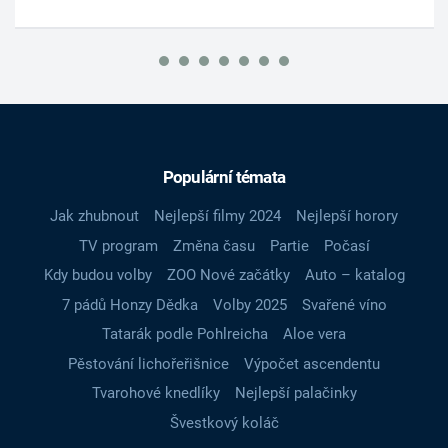
Populární témata
Jak zhubnout
Nejlepší filmy 2024
Nejlepší horory
TV program
Změna času
Partie
Počasí
Kdy budou volby
ZOO Nové začátky
Auto – katalog
7 pádů Honzy Dědka
Volby 2025
Svařené víno
Tatarák podle Pohlreicha
Aloe vera
Pěstování lichořeřišnice
Výpočet ascendentu
Tvarohové knedlíky
Nejlepší palačinky
Švestkový koláč