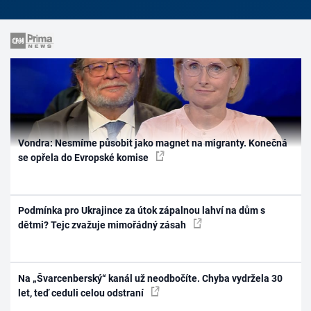
Vondra: Nesmíme působit jako magnet na migranty. Konečná
se opřela do Evropské komise
Podmínka pro Ukrajince za útok zápalnou lahví na dům s
dětmi? Tejc zvažuje mimořádný zásah
Na „Švarcenberský“ kanál už neodbočíte. Chyba vydržela 30
let, teď ceduli celou odstraní