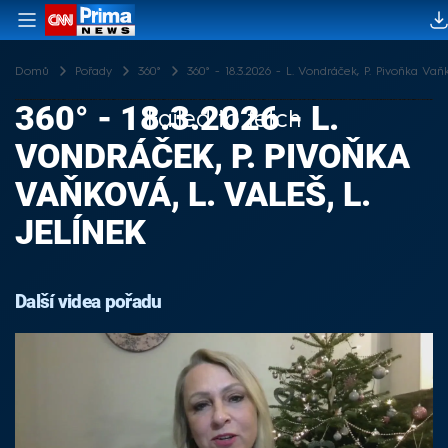
Domů
Pořady
360°
360° - 18.3.2026 - L. Vondráček, P. Pivoňka Vaňko
360° - 18.3.2026 - L.
Failed to fetch
VONDRÁČEK, P. PIVOŇKA
VAŇKOVÁ, L. VALEŠ, L.
JELÍNEK
Další videa pořadu