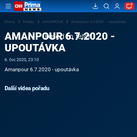
Domů
Pořady
AMANPOUR
Amanpour 6.7.2020 - upoutávka
AMANPOUR 6.7.2020 -
Failed to fetch
UPOUTÁVKA
6. čvc 2020, 23:10
Amanpour 6.7.2020 - upoutávka
Další videa pořadu