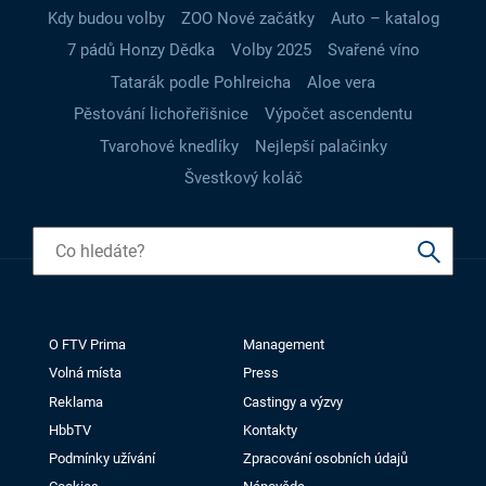
Kdy budou volby
ZOO Nové začátky
Auto – katalog
7 pádů Honzy Dědka
Volby 2025
Svařené víno
Tatarák podle Pohlreicha
Aloe vera
Pěstování lichořeřišnice
Výpočet ascendentu
Tvarohové knedlíky
Nejlepší palačinky
Švestkový koláč
O FTV Prima
Management
Volná místa
Press
Reklama
Castingy a výzvy
HbbTV
Kontakty
Podmínky užívání
Zpracování osobních údajů