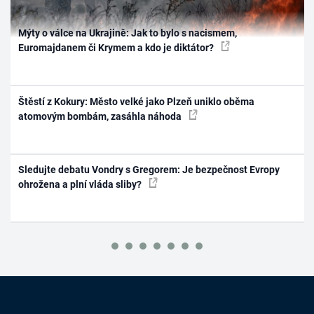
Mýty o válce na Ukrajině: Jak to bylo s nacismem,
Euromajdanem či Krymem a kdo je diktátor?
Štěstí z Kokury: Město velké jako Plzeň uniklo oběma
atomovým bombám, zasáhla náhoda
Sledujte debatu Vondry s Gregorem: Je bezpečnost Evropy
ohrožena a plní vláda sliby?