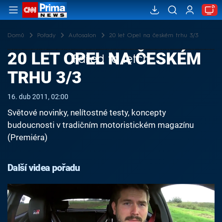
Domů
Pořady
Autosalon
20 let Opel na českém trhu 3/3
20 LET OPEL NA ČESKÉM
Failed to fetch
TRHU 3/3
16. dub 2011, 02:00
Světové novinky, nelítostné testy, koncepty
budoucnosti v tradičním motoristickém magazínu
(Premiéra)
Další videa pořadu