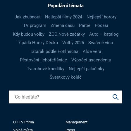
Populární témata
Jak zhubnout
Nejlepší filmy 2024
Nejlepší horory
TV program
Změna času
Partie
Počasí
Kdy budou volby
ZOO Nové začátky
Auto – katalog
7 pádů Honzy Dědka
Volby 2025
Svařené víno
Tatarák podle Pohlreicha
Aloe vera
Pěstování lichořeřišnice
Výpočet ascendentu
Tvarohové knedlíky
Nejlepší palačinky
Švestkový koláč
O FTV Prima
Management
Volná místa
Press