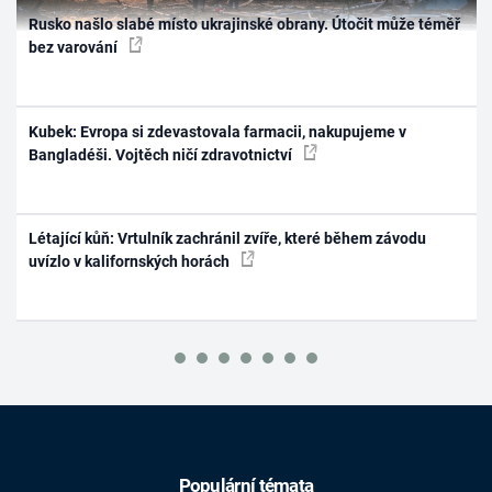
Rusko našlo slabé místo ukrajinské obrany. Útočit může téměř
bez varování
Kubek: Evropa si zdevastovala farmacii, nakupujeme v
Bangladéši. Vojtěch ničí zdravotnictví
Létající kůň: Vrtulník zachránil zvíře, které během závodu
uvízlo v kalifornských horách
Populární témata