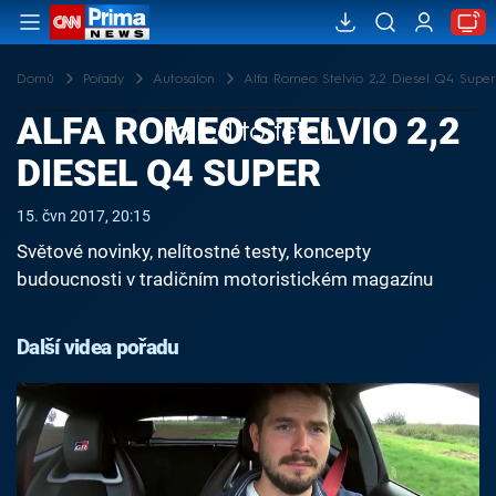
Domů
Pořady
Autosalon
Alfa Romeo Stelvio 2,2 Diesel Q4 Super
ALFA ROMEO STELVIO 2,2
Failed to fetch
DIESEL Q4 SUPER
15. čvn 2017, 20:15
Světové novinky, nelítostné testy, koncepty
budoucnosti v tradičním motoristickém magazínu
Další videa pořadu