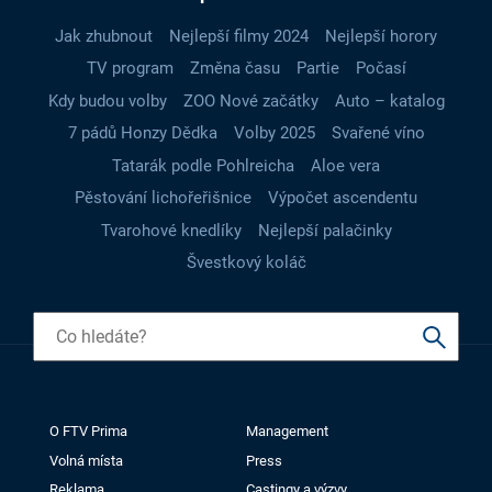
Jak zhubnout
Nejlepší filmy 2024
Nejlepší horory
TV program
Změna času
Partie
Počasí
Kdy budou volby
ZOO Nové začátky
Auto – katalog
7 pádů Honzy Dědka
Volby 2025
Svařené víno
Tatarák podle Pohlreicha
Aloe vera
Pěstování lichořeřišnice
Výpočet ascendentu
Tvarohové knedlíky
Nejlepší palačinky
Švestkový koláč
O FTV Prima
Management
Volná místa
Press
Reklama
Castingy a výzvy