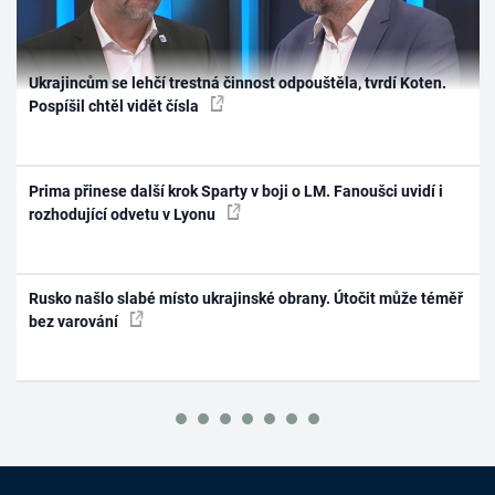
Ukrajincům se lehčí trestná činnost odpouštěla, tvrdí Koten.
Pospíšil chtěl vidět čísla
Prima přinese další krok Sparty v boji o LM. Fanoušci uvidí i
rozhodující odvetu v Lyonu
Rusko našlo slabé místo ukrajinské obrany. Útočit může téměř
bez varování