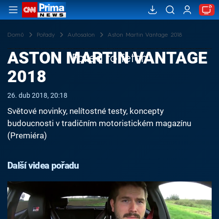
Domů
Pořady
Autosalon
Aston Martin Vantage 2018
ASTON MARTIN VANTAGE
Failed to fetch
2018
26. dub 2018, 20:18
Světové novinky, nelítostné testy, koncepty
budoucnosti v tradičním motoristickém magazínu
(Premiéra)
Další videa pořadu