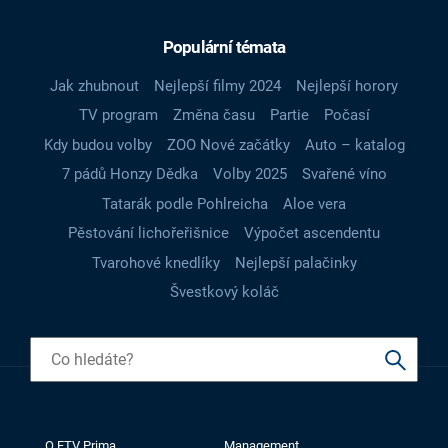
Populární témata
Jak zhubnout
Nejlepší filmy 2024
Nejlepší horory
TV program
Změna času
Partie
Počasí
Kdy budou volby
ZOO Nové začátky
Auto – katalog
7 pádů Honzy Dědka
Volby 2025
Svařené víno
Tatarák podle Pohlreicha
Aloe vera
Pěstování lichořeřišnice
Výpočet ascendentu
Tvarohové knedlíky
Nejlepší palačinky
Švestkový koláč
O FTV Prima
Management