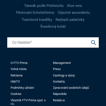
Tatarák podle Pohlreicha
Aloe vera
Pěstování lichořeřišnice
Výpočet ascendentu
Tvarohové knedlíky
Nejlepší palačinky
Švestkový koláč
O FTV Prima
Management
Volná místa
Press
Reklama
Castingy a výzvy
HbbTV
Kontakty
Podmínky užívání
Zpracování osobních údajů
Cookies
Nápověda
Vlastník FTV Prima spol. s
Redakce
r.o.