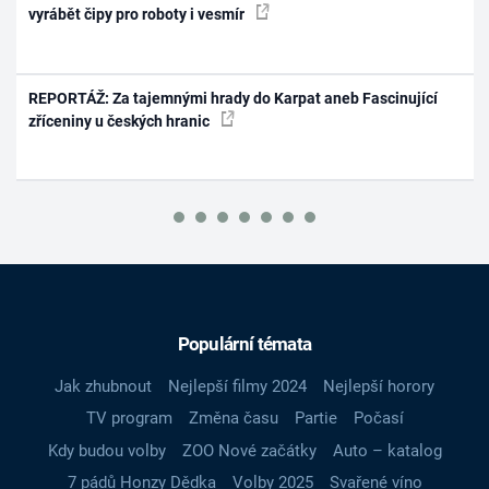
vyrábět čipy pro roboty i vesmír
REPORTÁŽ: Za tajemnými hrady do Karpat aneb Fascinující
zříceniny u českých hranic
Populární témata
Jak zhubnout
Nejlepší filmy 2024
Nejlepší horory
TV program
Změna času
Partie
Počasí
Kdy budou volby
ZOO Nové začátky
Auto – katalog
7 pádů Honzy Dědka
Volby 2025
Svařené víno