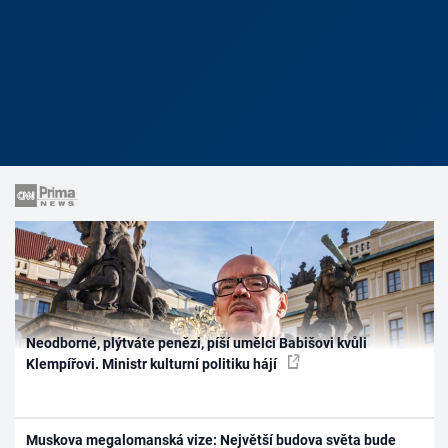
Neodborné, plýtváte penězi, píší umělci Babišovi kvůli
Klempířovi. Ministr kulturní politiku hájí
Muskova megalomanská vize: Největší budova světa bude