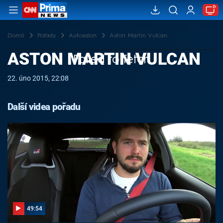
Domů
Pořady
Autosalon
Aston Martin Vulcan
ASTON MARTIN VULCAN
Failed to fetch
22. úno 2015, 22:08
Další videa pořadu
49:54