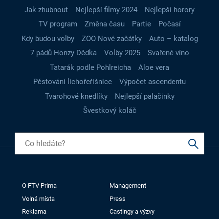
Jak zhubnout
Nejlepší filmy 2024
Nejlepší horory
TV program
Změna času
Partie
Počasí
Kdy budou volby
ZOO Nové začátky
Auto – katalog
7 pádů Honzy Dědka
Volby 2025
Svařené víno
Tatarák podle Pohlreicha
Aloe vera
Pěstování lichořeřišnice
Výpočet ascendentu
Tvarohové knedlíky
Nejlepší palačinky
Švestkový koláč
O FTV Prima
Management
Volná místa
Press
Reklama
Castingy a výzvy