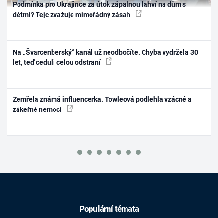
Podmínka pro Ukrajince za útok zápalnou lahví na dům s
dětmi? Tejc zvažuje mimořádný zásah
Na „Švarcenberský“ kanál už neodbočíte. Chyba vydržela 30
let, teď ceduli celou odstraní
Zemřela známá influencerka. Towleová podlehla vzácné a
zákeřné nemoci
Populární témata