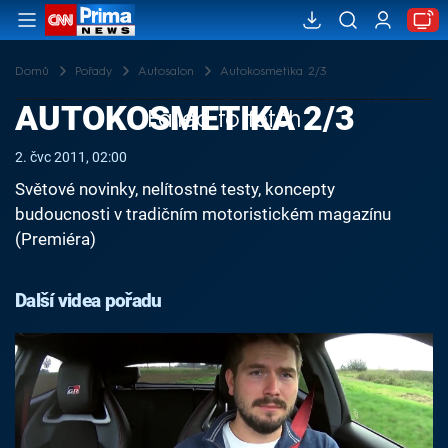
Domů
Pořady
Autosalon
Autokosmetika 2/3
AUTOKOSMETIKA 2/3
Failed to fetch
2. čvc 2011, 02:00
Světové novinky, nelítostné testy, koncepty
budoucnosti v tradičním motoristickém magazínu
(Premiéra)
Další videa pořadu