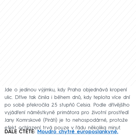
Jde o jedinou výjimku, kdy Praha objednává kropení
ulic. Dříve tak činila i během dnů, kdy teplota více dní
po sobě překročila 25 stupňů Celsia. Podle dřívějšího
vyjádření náměstkyně primátora pro životní prostředí
Jany Komrskové (Piráti) je to nehospodárné, protože
efekt ochlazení trvá pouze v řádu několika minut.
DÁLE ČTĚTE:
Moudro chytré europoslankyně,