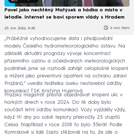
Pavel jako nechtěný Matýsek a hádka o místa v
letadle. Internet se baví sporem vlády s Hradem
6 min čtení
25. čvn 2026, 14:50
„Průběžně vyhodnocujeme data i předpovědní
modely Českého hydrometeorologického ústavu. Na
základě aktuální prognózy vývoje koncentrací
přízemního ozónu a očekávaných meteorologických
podmínek jsme se rozhodli zahájit celoplošné kropení
a mlžení jako preventivní opatření na ochranu zdraví
Pražanů,“ uvedla ředitelka úseku nestavební údržby
komunikací TSK Kristýna Hujerová.
Pražský magistrát přestal objednávat kropení ulic v
horkých dnech v roce 2024. Do té doby bylo
součástí letní údržby komunikací. Vozy vyjížděly vždy,
když tři dny po sobě teploty překročily 25 stupňů
Celsia. Například v roce 2018 to bylo 35krát. Podle
Komrskové si lidé často stěžovali na to, že jde o