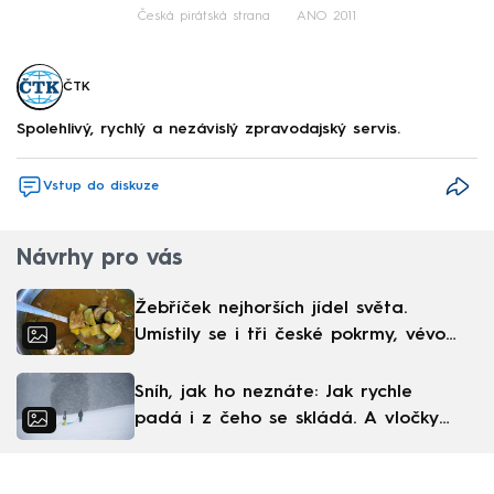
Česká pirátská strana
ANO 2011
ČTK
Spolehlivý, rychlý a nezávislý zpravodajský servis.
Vstup do diskuze
Návrhy pro vás
Žebříček nejhorších jídel světa.
Umístily se i tři české pokrmy, vévodí
skandinávská kuchyně
Sníh, jak ho neznáte: Jak rychle
padá i z čeho se skládá. A vločky
nejsou bílé