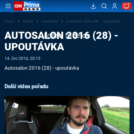
Domů
Pořady
Autosalon
Autosalon 2016 (28) - upoutávka
AUTOSALON 2016 (28) -
Failed to fetch
UPOUTÁVKA
14. čvc 2016, 20:15
Autosalon 2016 (28) - upoutávka
Další videa pořadu