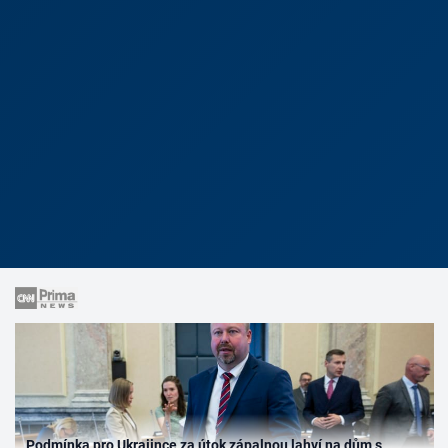
Podmínka pro Ukrajince za útok zápalnou lahví na dům s