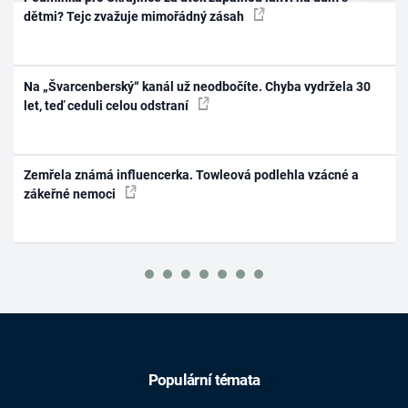
dětmi? Tejc zvažuje mimořádný zásah
Na „Švarcenberský“ kanál už neodbočíte. Chyba vydržela 30
let, teď ceduli celou odstraní
Zemřela známá influencerka. Towleová podlehla vzácné a
zákeřné nemoci
Populární témata