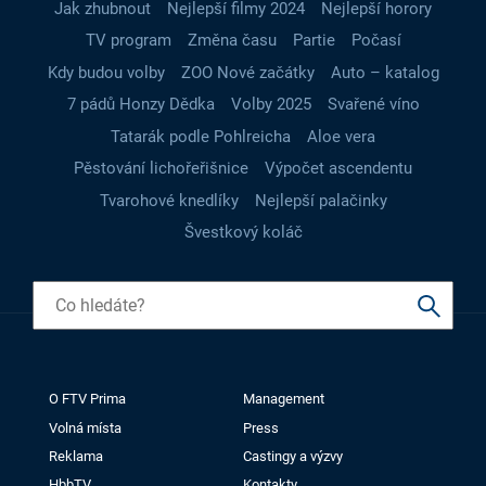
Jak zhubnout
Nejlepší filmy 2024
Nejlepší horory
TV program
Změna času
Partie
Počasí
Kdy budou volby
ZOO Nové začátky
Auto – katalog
7 pádů Honzy Dědka
Volby 2025
Svařené víno
Tatarák podle Pohlreicha
Aloe vera
Pěstování lichořeřišnice
Výpočet ascendentu
Tvarohové knedlíky
Nejlepší palačinky
Švestkový koláč
O FTV Prima
Management
Volná místa
Press
Reklama
Castingy a výzvy
HbbTV
Kontakty