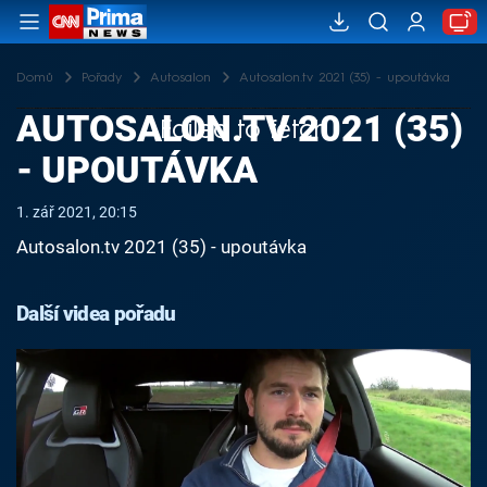
Domů
Pořady
Autosalon
Autosalon.tv 2021 (35) - upoutávka
AUTOSALON.TV 2021 (35)
Failed to fetch
- UPOUTÁVKA
1. zář 2021, 20:15
Autosalon.tv 2021 (35) - upoutávka
Další videa pořadu