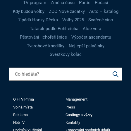
TV program
Změna času
Partie
Počasí
Kdy budou volby
ZOO Nové začátky
Auto – katalog
7 pádů Honzy Dědka
Volby 2025
Svařené víno
Tatarák podle Pohlreicha
Aloe vera
Pěstování lichořeřišnice
Výpočet ascendentu
Tvarohové knedlíky
Nejlepší palačinky
Švestkový koláč
O FTV Prima
Management
Volná místa
Press
Reklama
Castingy a výzvy
HbbTV
Kontakty
Podmínky užívání
Zpracování osobních údajů