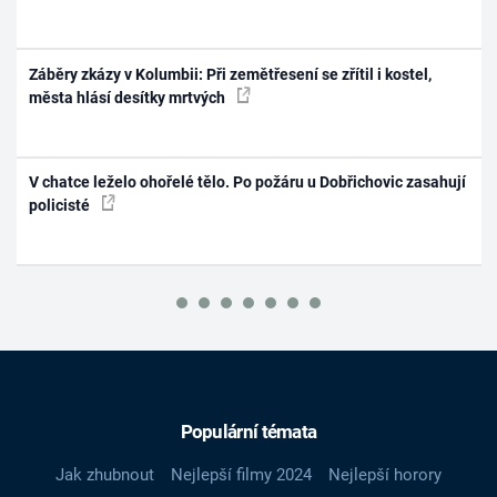
Záběry zkázy v Kolumbii: Při zemětřesení se zřítil i kostel,
města hlásí desítky mrtvých
V chatce leželo ohořelé tělo. Po požáru u Dobřichovic zasahují
policisté
Populární témata
Jak zhubnout
Nejlepší filmy 2024
Nejlepší horory