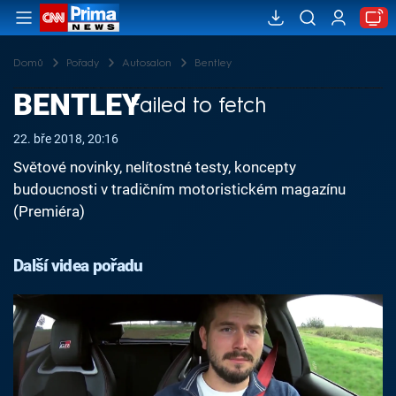
Domů
Pořady
Autosalon
Bentley
BENTLEY
Failed to fetch
22. bře 2018, 20:16
Světové novinky, nelítostné testy, koncepty
budoucnosti v tradičním motoristickém magazínu
(Premiéra)
Další videa pořadu