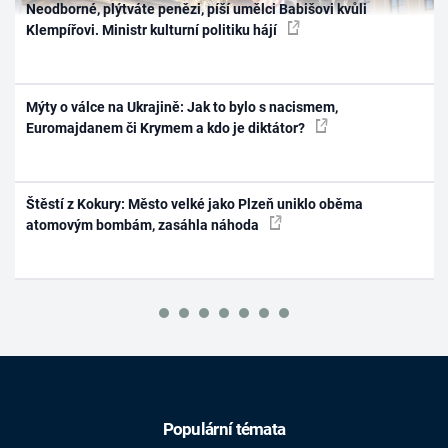
Neodborné, plýtváte penězi, píší umělci Babišovi kvůli
Klempířovi. Ministr kulturní politiku hájí
Mýty o válce na Ukrajině: Jak to bylo s nacismem,
Euromajdanem či Krymem a kdo je diktátor?
Štěstí z Kokury: Město velké jako Plzeň uniklo oběma
atomovým bombám, zasáhla náhoda
Populární témata