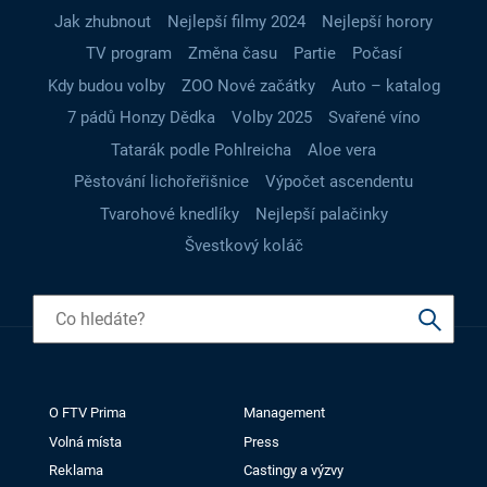
Jak zhubnout
Nejlepší filmy 2024
Nejlepší horory
TV program
Změna času
Partie
Počasí
Kdy budou volby
ZOO Nové začátky
Auto – katalog
7 pádů Honzy Dědka
Volby 2025
Svařené víno
Tatarák podle Pohlreicha
Aloe vera
Pěstování lichořeřišnice
Výpočet ascendentu
Tvarohové knedlíky
Nejlepší palačinky
Švestkový koláč
O FTV Prima
Management
Volná místa
Press
Reklama
Castingy a výzvy