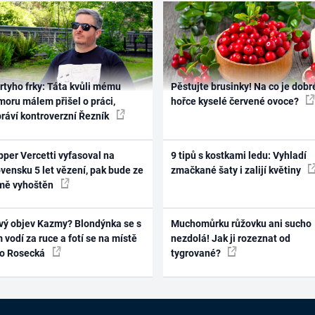
rtyho frky: Táta kvůli mému
Pěstujte brusinky! Na co je dobr
oru málem přišel o práci,
hořce kyselé červené ovoce?
práví kontroverzní Řezník
per Vercetti vyfasoval na
9 tipů s kostkami ledu: Vyhladí
vensku 5 let vězení, pak bude ze
zmačkané šaty i zalijí květiny
mě vyhoštěn
vý objev Kazmy? Blondýnka se s
Muchomůrku růžovku ani sucho
 vodí za ruce a fotí se na místě
nezdolá! Jak ji rozeznat od
ko Rosecká
tygrované?