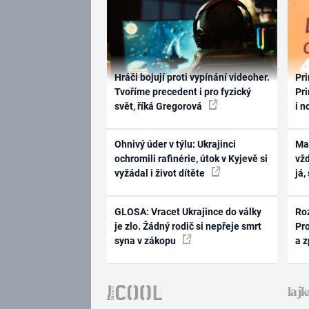
Hráči bojují proti vypínání videoher.
Pri
Tvoříme precedent i pro fyzický
Pri
svět, říká Gregorová
i n
Ohnivý úder v týlu: Ukrajinci
Ma
ochromili rafinérie, útok v Kyjevě si
vž
vyžádal i život dítěte
já,
GLOSA: Vracet Ukrajince do války
Ro
je zlo. Žádný rodič si nepřeje smrt
Pr
syna v zákopu
a 