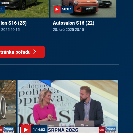
59
50:07
lon S16 (23)
Autosalon S16 (22)
a 2025 20:15
28. kvě 2025 20:15
tránka pořadu
1:14:03