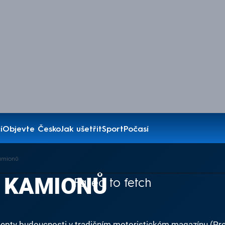
í
Objevte Česko
Jak ušetřit
Sport
Počasí
amionů
 KAMIONŮ
Failed to fetch
oncepty budoucnosti v tradičním motoristickém magazínu (Pr