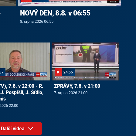
-
NOVÝ DEN, 8.8. v 06:55
8. srpna 2026 06:55
37
24:56
V), 7.8. v 22:00 - R.
ZPRÁVY, 7.8. v 21:00
J. Pospíšil, J. Šídlo,
7. srpna 2026 21:00
niš
 2026 22:00
Další videa