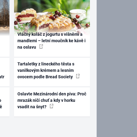
Vláčný koláč z jogurtu s višněmi a
mandlemi – letní moučník ke kávě i
na oslavu
Tartaletky z lineckého těsta s
vanilkovým krémem a lesním
atr
ovocem podle Bread Society
Oslavte Mezinárodní den piva: Proč
o
mrazák ničí chuť a kdy v horku
ně
vsadit na šnyt?