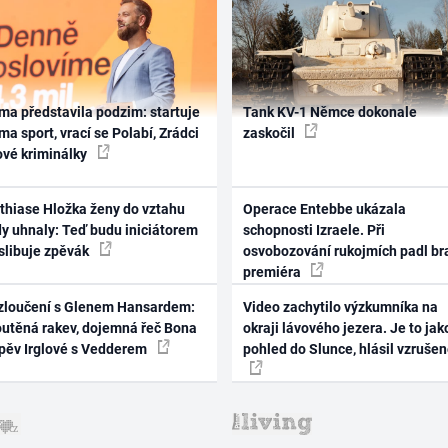
ma představila podzim: startuje
Tank KV-1 Němce dokonale
ma sport, vrací se Polabí, Zrádci
zaskočil
ové kriminálky
thiase Hložka ženy do vztahu
Operace Entebbe ukázala
dy uhnaly: Teď budu iniciátorem
schopnosti Izraele. Při
 slibuje zpěvák
osvobozování rukojmích padl br
premiéra
zloučení s Glenem Hansardem:
Video zachytilo výzkumníka na
outěná rakev, dojemná řeč Bona
okraji lávového jezera. Je to jak
zpěv Irglové s Vedderem
pohled do Slunce, hlásil vzruše