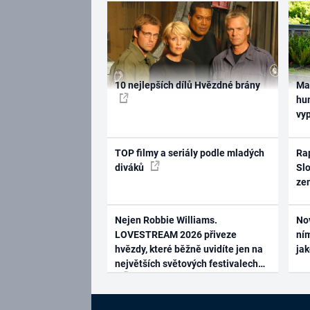
10 nejlepších dílů Hvězdné brány
Ma
hum
vy
TOP filmy a seriály podle mladých
Rap
diváků
Slo
ze
Nejen Robbie Williams.
No
LOVESTREAM 2026 přiveze
ním
hvězdy, které běžně uvidíte jen na
ja
největších světových festivalech