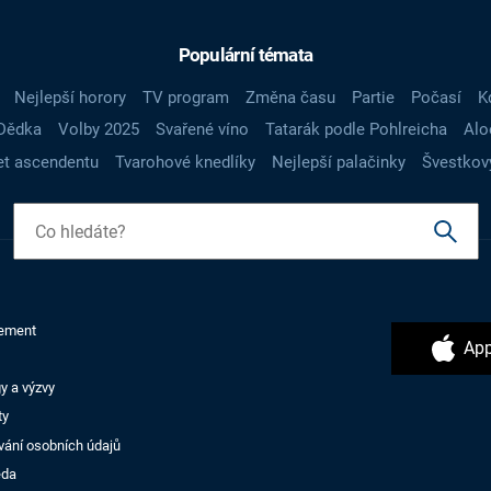
Populární témata
Nejlepší horory
TV program
Změna času
Partie
Počasí
K
Dědka
Volby 2025
Svařené víno
Tatarák podle Pohlreicha
Alo
t ascendentu
Tvarohové knedlíky
Nejlepší palačinky
Švestkov
ement
App
y a výzvy
ty
vání osobních údajů
ěda