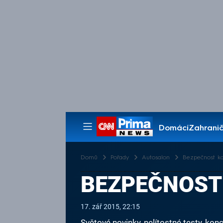
Domácí
Zahranič
Pořady
Domů
Pořady
Autosalon
Bezpečnost k
BEZPEČNOST
17. zář 2015, 22:15
Světové novinky, nelítostné testy, k