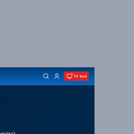
TV živě
emiéra)