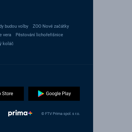
dy budou volby
ZOO Nové začátky
e vera
Pěstování lichořeřišnice
ý koláč
 Store
Google Play
© FTV Prima spol. s r.o.