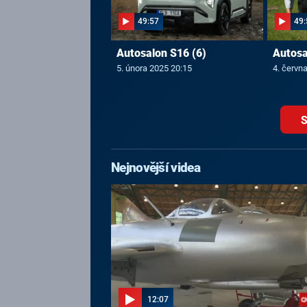
49:57
49:
Autosalon S16 (6)
Autosa
5. února 2025 20:15
4. červn
S
Nejnovější videa
12:07