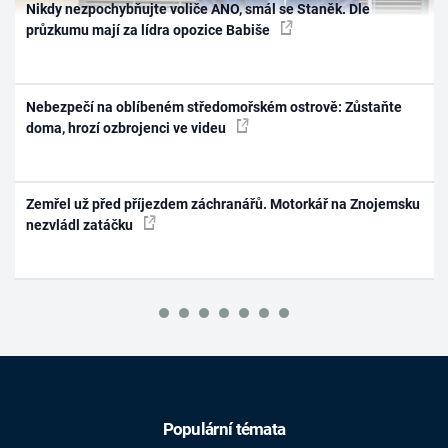
Nikdy nezpochybňujte voliče ANO, smál se Staněk. Dle
průzkumu mají za lídra opozice Babiše
Nebezpečí na oblíbeném středomořském ostrově: Zůstaňte
doma, hrozí ozbrojenci ve videu
Zemřel už před příjezdem záchranářů. Motorkář na Znojemsku
nezvládl zatáčku
Populární témata