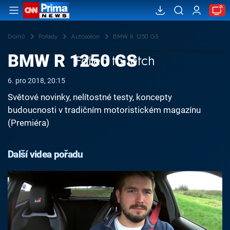
Domů
Pořady
Autosalon
BMW R 1250 GS
BMW R 1250 GS
Failed to fetch
6. pro 2018, 20:15
Světové novinky, nelítostné testy, koncepty
budoucnosti v tradičním motoristickém magazínu
(Premiéra)
Další videa pořadu