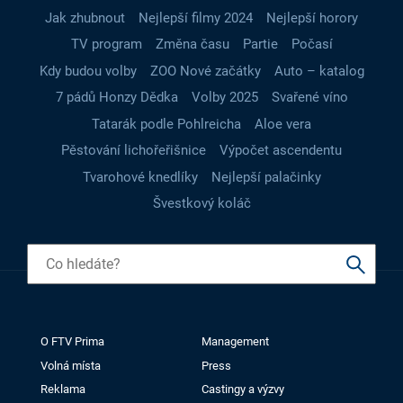
Jak zhubnout
Nejlepší filmy 2024
Nejlepší horory
TV program
Změna času
Partie
Počasí
Kdy budou volby
ZOO Nové začátky
Auto – katalog
7 pádů Honzy Dědka
Volby 2025
Svařené víno
Tatarák podle Pohlreicha
Aloe vera
Pěstování lichořeřišnice
Výpočet ascendentu
Tvarohové knedlíky
Nejlepší palačinky
Švestkový koláč
O FTV Prima
Management
Volná místa
Press
Reklama
Castingy a výzvy