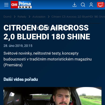
Domů
Pořady
Autosalon
Citroen C5 Aircross 2,0 BlueHDI 180 Shin
CITROEN C5 AIRCROSS
Failed to fetch
2,0 BLUEHDI 180 SHINE
28. úno 2019, 20:15
Světové novinky, nelítostné testy, koncepty
budoucnosti v tradičním motoristickém magazínu
(Premiéra)
Další videa pořadu