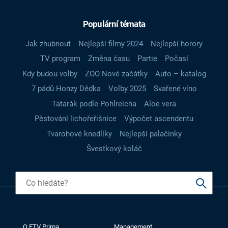
Populární témata
Jak zhubnout
Nejlepší filmy 2024
Nejlepší horory
TV program
Změna času
Partie
Počasí
Kdy budou volby
ZOO Nové začátky
Auto – katalog
7 pádů Honzy Dědka
Volby 2025
Svařené víno
Tatarák podle Pohlreicha
Aloe vera
Pěstování lichořeřišnice
Výpočet ascendentu
Tvarohové knedlíky
Nejlepší palačinky
Švestkový koláč
O FTV Prima
Management