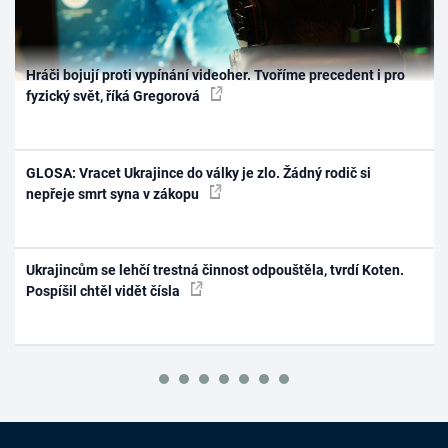
Hráči bojují proti vypínání videoher. Tvoříme precedent i pro
fyzický svět, říká Gregorová
GLOSA: Vracet Ukrajince do války je zlo. Žádný rodič si
nepřeje smrt syna v zákopu
Ukrajincům se lehčí trestná činnost odpouštěla, tvrdí Koten.
Pospíšil chtěl vidět čísla