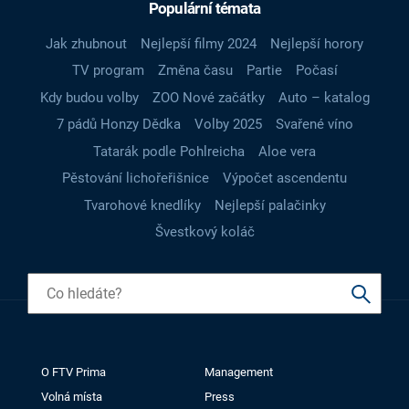
Populární témata
Jak zhubnout
Nejlepší filmy 2024
Nejlepší horory
TV program
Změna času
Partie
Počasí
Kdy budou volby
ZOO Nové začátky
Auto – katalog
7 pádů Honzy Dědka
Volby 2025
Svařené víno
Tatarák podle Pohlreicha
Aloe vera
Pěstování lichořeřišnice
Výpočet ascendentu
Tvarohové knedlíky
Nejlepší palačinky
Švestkový koláč
O FTV Prima
Management
Volná místa
Press