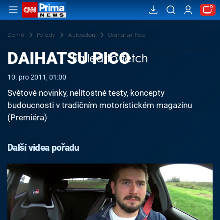
Domů
Pořady
Autosalon
Daihatsu Pico
DAIHATSU PICO
Failed to fetch
10. pro 2011, 01:00
Světové novinky, nelítostné testy, koncepty
budoucnosti v tradičním motoristickém magazínu
(Premiéra)
Další videa pořadu