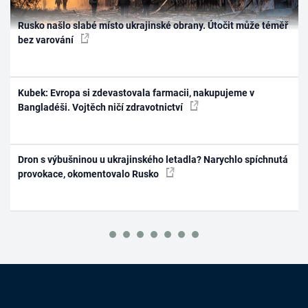
Rusko našlo slabé místo ukrajinské obrany. Útočit může téměř
bez varování
Kubek: Evropa si zdevastovala farmacii, nakupujeme v
Bangladéši. Vojtěch ničí zdravotnictví
Dron s výbušninou u ukrajinského letadla? Narychlo spíchnutá
provokace, okomentovalo Rusko