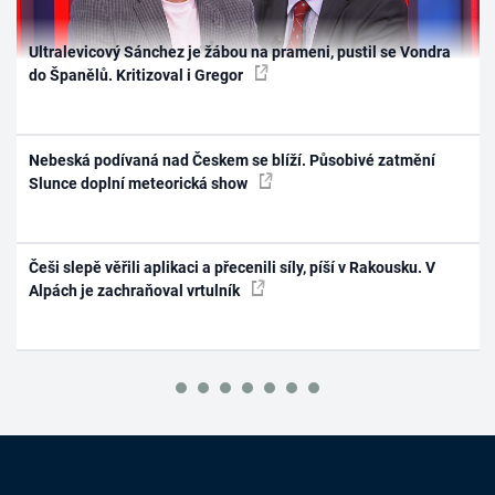
Ultralevicový Sánchez je žábou na prameni, pustil se Vondra
do Španělů. Kritizoval i Gregor
Nebeská podívaná nad Českem se blíží. Působivé zatmění
Slunce doplní meteorická show
Češi slepě věřili aplikaci a přecenili síly, píší v Rakousku. V
Alpách je zachraňoval vrtulník