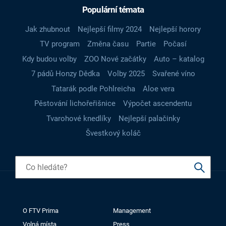
Populární témata
Jak zhubnout
Nejlepší filmy 2024
Nejlepší horory
TV program
Změna času
Partie
Počasí
Kdy budou volby
ZOO Nové začátky
Auto – katalog
7 pádů Honzy Dědka
Volby 2025
Svařené víno
Tatarák podle Pohlreicha
Aloe vera
Pěstování lichořeřišnice
Výpočet ascendentu
Tvarohové knedlíky
Nejlepší palačinky
Švestkový koláč
O FTV Prima
Management
Volná místa
Press