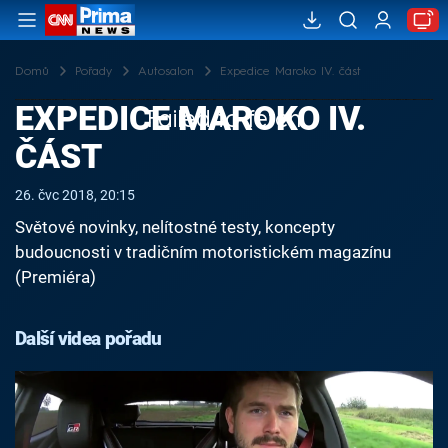
Domů
Pořady
Autosalon
Expedice Maroko IV. část
EXPEDICE MAROKO IV.
Failed to fetch
ČÁST
26. čvc 2018, 20:15
Světové novinky, nelítostné testy, koncepty
budoucnosti v tradičním motoristickém magazínu
(Premiéra)
Další videa pořadu