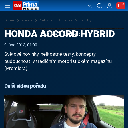
Domů
Pořady
Autosalon
Honda Accord Hybrid
HONDA ACCORD HYBRID
Failed to fetch
9. úno 2013, 01:00
Světové novinky, nelítostné testy, koncepty
budoucnosti v tradičním motoristickém magazínu
(Premiéra)
Další videa pořadu