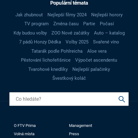
Populární témata
Jak zhubnout
Nejlepší filmy 2024
Nejlepší horory
TV program
Změna času
Partie
Počasí
Kdy budou volby
ZOO Nové začátky
Auto – katalog
7 pádů Honzy Dědka
Volby 2025
Svařené víno
Tatarák podle Pohlreicha
Aloe vera
Pěstování lichořeřišnice
Výpočet ascendentu
Tvarohové knedlíky
Nejlepší palačinky
Švestkový koláč
O FTV Prima
Management
Volná místa
Press