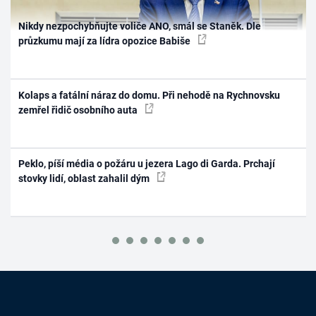
Nikdy nezpochybňujte voliče ANO, smál se Staněk. Dle
průzkumu mají za lídra opozice Babiše
Kolaps a fatální náraz do domu. Při nehodě na Rychnovsku
zemřel řidič osobního auta
Peklo, píší média o požáru u jezera Lago di Garda. Prchají
stovky lidí, oblast zahalil dým