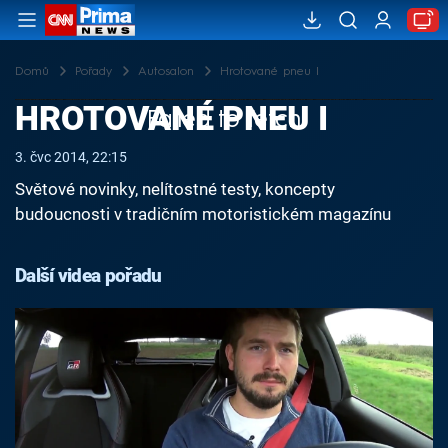
Domů
Pořady
Autosalon
Hrotované pneu I
HROTOVANÉ PNEU I
Failed to fetch
3. čvc 2014, 22:15
Světové novinky, nelítostné testy, koncepty
budoucnosti v tradičním motoristickém magazínu
Další videa pořadu