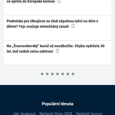
se opřela do Evropské komise
Podmínka pro Ukrajince za útok zápalnou lahví na dům s
dětmi? Tejc zvažuje mimořádný zásah
Na „Švarcenberský“ kanál už neodbočíte. Chyba vydržela 30
let, teď ceduli celou odstraní
Populární témata
Jak zhubnout
Nejlepší filmy 2024
Nejlepší horory