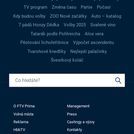
TV program
Změna času
Partie
Počasí
Kdy budou volby
ZOO Nové začátky
Auto – katalog
7 pádů Honzy Dědka
Volby 2025
Svařené víno
Tatarák podle Pohlreicha
Aloe vera
Pěstování lichořeřišnice
Výpočet ascendentu
Tvarohové knedlíky
Nejlepší palačinky
Švestkový koláč
O FTV Prima
Management
Volná místa
Press
Reklama
Castingy a výzvy
HbbTV
Kontakty