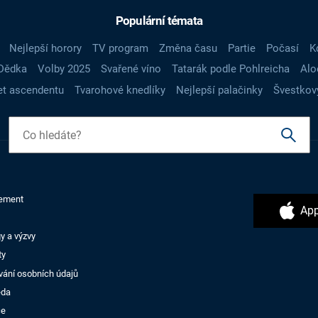
Populární témata
Nejlepší horory
TV program
Změna času
Partie
Počasí
K
Dědka
Volby 2025
Svařené víno
Tatarák podle Pohlreicha
Alo
t ascendentu
Tvarohové knedlíky
Nejlepší palačinky
Švestkov
ement
App
y a výzvy
ty
vání osobních údajů
ěda
ce