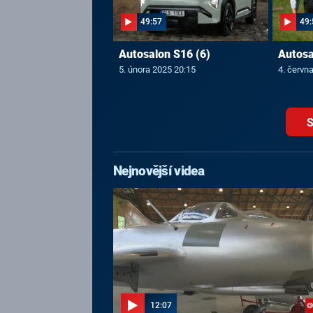
49:57
49:
Autosalon S16 (6)
Autosa
5. února 2025 20:15
4. červn
S
Nejnovější videa
12:07