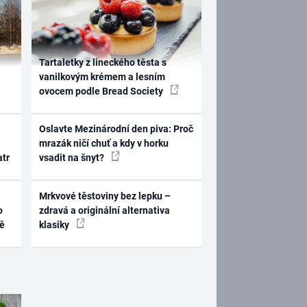
Tartaletky z lineckého těsta s
vanilkovým krémem a lesním
ovocem podle Bread Society
Oslavte Mezinárodní den piva: Proč
mrazák ničí chuť a kdy v horku
atr
vsadit na šnyt?
Mrkvové těstoviny bez lepku –
o
zdravá a originální alternativa
ně
klasiky