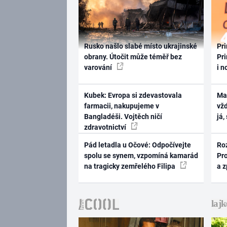
Rusko našlo slabé místo ukrajinské
Pri
obrany. Útočit může téměř bez
Pri
varování
i n
Kubek: Evropa si zdevastovala
Ma
farmacii, nakupujeme v
vž
Bangladéši. Vojtěch ničí
já,
zdravotnictví
Pád letadla u Očové: Odpočívejte
Ro
spolu se synem, vzpomíná kamarád
Pr
na tragicky zemřelého Filipa
a 