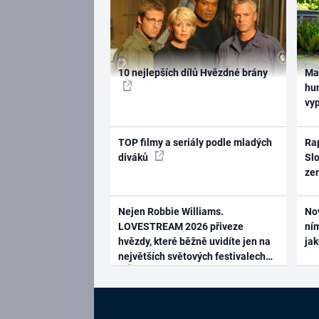
10 nejlepších dílů Hvězdné brány
Ma
hum
vy
TOP filmy a seriály podle mladých
Rap
diváků
Slo
ze
Nejen Robbie Williams.
No
LOVESTREAM 2026 přiveze
ním
hvězdy, které běžně uvidíte jen na
ja
největších světových festivalech