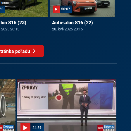
59
50:07
lon S16 (23)
Autosalon S16 (22)
a 2025 20:15
28. kvě 2025 20:15
tránka pořadu
24:59