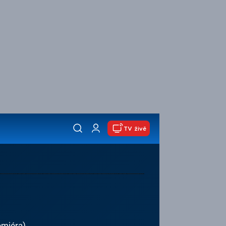
TV živě
emiéra)