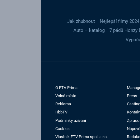
Jak zhubnout
Nejlepší filmy 2024
Auto – katalog
7 pádů Honzy 
Výpoče
O FTV Prima
Manag
Volná místa
Press
Reklama
Casting
HbbTV
Kontak
Podmínky užívání
Zpraco
Cookies
Nápov
Vlastník FTV Prima spol. s r.o.
Redak