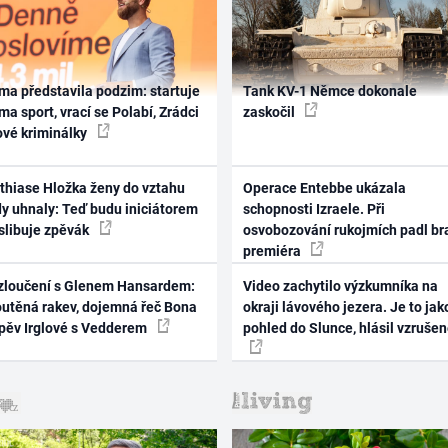
ma představila podzim: startuje
Tank KV-1 Němce dokonale
ma sport, vrací se Polabí, Zrádci
zaskočil
ové kriminálky
thiase Hložka ženy do vztahu
Operace Entebbe ukázala
dy uhnaly: Teď budu iniciátorem
schopnosti Izraele. Při
 slibuje zpěvák
osvobozování rukojmích padl br
premiéra
zloučení s Glenem Hansardem:
Video zachytilo výzkumníka na
outěná rakev, dojemná řeč Bona
okraji lávového jezera. Je to jak
zpěv Irglové s Vedderem
pohled do Slunce, hlásil vzruše