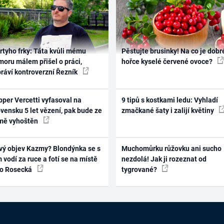
rtyho frky: Táta kvůli mému
Pěstujte brusinky! Na co je dobr
oru málem přišel o práci,
hořce kyselé červené ovoce?
práví kontroverzní Řezník
per Vercetti vyfasoval na
9 tipů s kostkami ledu: Vyhladí
vensku 5 let vězení, pak bude ze
zmačkané šaty i zalijí květiny
mě vyhoštěn
vý objev Kazmy? Blondýnka se s
Muchomůrku růžovku ani sucho
 vodí za ruce a fotí se na místě
nezdolá! Jak ji rozeznat od
ko Rosecká
tygrované?