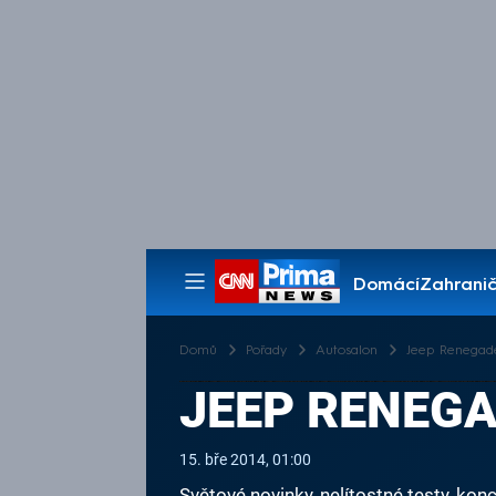
Domácí
Zahranič
Pořady
Domů
Pořady
Autosalon
Jeep Renegad
JEEP RENEG
15. bře 2014, 01:00
Světové novinky, nelítostné testy, k