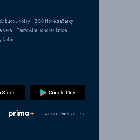
dy budou volby
ZOO Nové začátky
e vera
Pěstování lichořeřišnice
ý koláč
 Store
Google Play
© FTV Prima spol. s r.o.