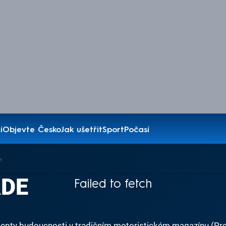
í
Objevte Česko
Jak ušetřit
Sport
Počasí
e
ADE
Failed to fetch
oncepty budoucnosti v tradičním motoristickém magazínu (Pr