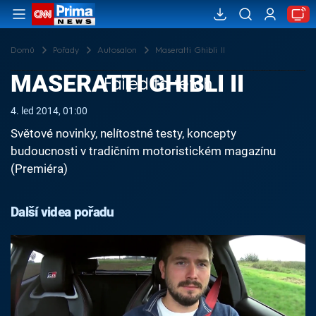
Domů
Pořady
Autosalon
Maseratti Ghibli II
MASERATTI GHIBLI II
Failed to fetch
4. led 2014, 01:00
Světové novinky, nelítostné testy, koncepty
budoucnosti v tradičním motoristickém magazínu
(Premiéra)
Další videa pořadu