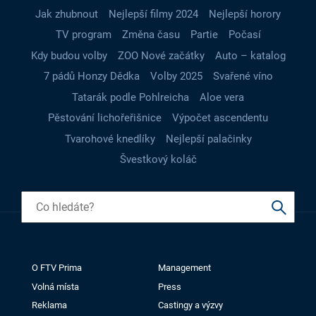
Jak zhubnout
Nejlepší filmy 2024
Nejlepší horory
TV program
Změna času
Partie
Počasí
Kdy budou volby
ZOO Nové začátky
Auto – katalog
7 pádů Honzy Dědka
Volby 2025
Svařené víno
Tatarák podle Pohlreicha
Aloe vera
Pěstování lichořeřišnice
Výpočet ascendentu
Tvarohové knedlíky
Nejlepší palačinky
Švestkový koláč
O FTV Prima
Management
Volná místa
Press
Reklama
Castingy a výzvy