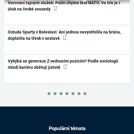
Varování tajných služeb: Putin chystá test NATO. Ve hře je i
útok na české sousedy
Ostuda Sparty v Boleslavi: Ani jednou nevystřelila na bránu,
doplatila na třesk v sestavě
Vyhýbá se generace Z vedoucím pozicím? Podle sociologů
mladí kariéru obětují jistotě
Populární témata