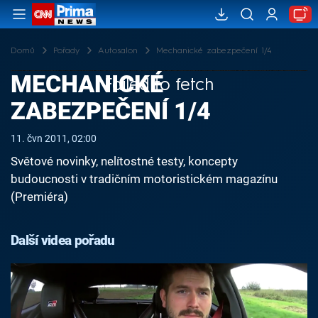
Domů
Pořady
Autosalon
Mechanické zabezpečení 1/4
MECHANICKÉ
Failed to fetch
ZABEZPEČENÍ 1/4
11. čvn 2011, 02:00
Světové novinky, nelítostné testy, koncepty
budoucnosti v tradičním motoristickém magazínu
(Premiéra)
Další videa pořadu