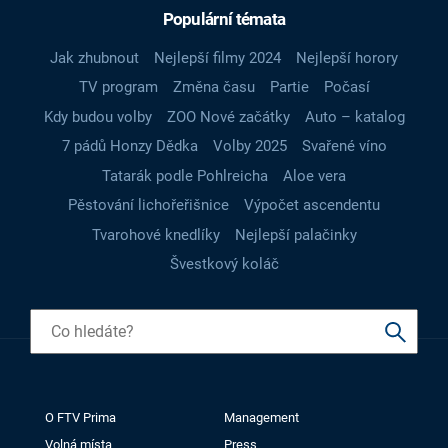
Populární témata
Jak zhubnout
Nejlepší filmy 2024
Nejlepší horory
TV program
Změna času
Partie
Počasí
Kdy budou volby
ZOO Nové začátky
Auto – katalog
7 pádů Honzy Dědka
Volby 2025
Svařené víno
Tatarák podle Pohlreicha
Aloe vera
Pěstování lichořeřišnice
Výpočet ascendentu
Tvarohové knedlíky
Nejlepší palačinky
Švestkový koláč
O FTV Prima
Management
Volná místa
Press