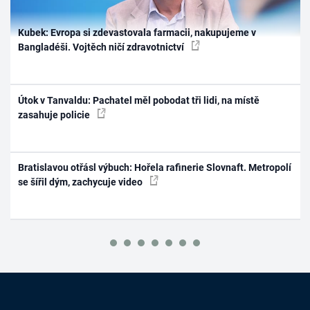
Kubek: Evropa si zdevastovala farmacii, nakupujeme v
Bangladéši. Vojtěch ničí zdravotnictví
Útok v Tanvaldu: Pachatel měl pobodat tři lidi, na místě
zasahuje policie
Bratislavou otřásl výbuch: Hořela rafinerie Slovnaft. Metropolí
se šířil dým, zachycuje video