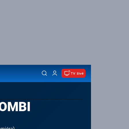
TV živě
KOMBI
emiéra)