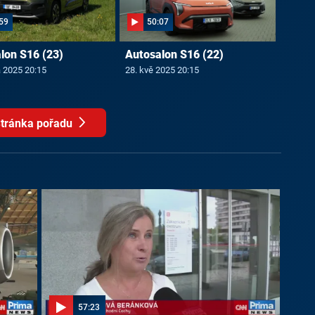
59
50:07
lon S16 (23)
Autosalon S16 (22)
a 2025 20:15
28. kvě 2025 20:15
tránka pořadu
57:23