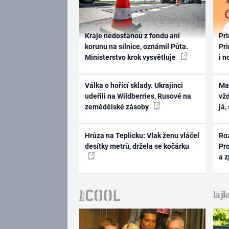
Kraje nedostanou z fondu ani
Pri
korunu na silnice, oznámil Půta.
Pri
Ministerstvo krok vysvětluje
i n
Válka o hořící sklady. Ukrajinci
Ma
udeřili na Wildberries, Rusové na
vž
zemědělské zásoby
já,
Hrůza na Teplicku: Vlak ženu vláčel
Ro
desítky metrů, držela se kočárku
Pr
a 