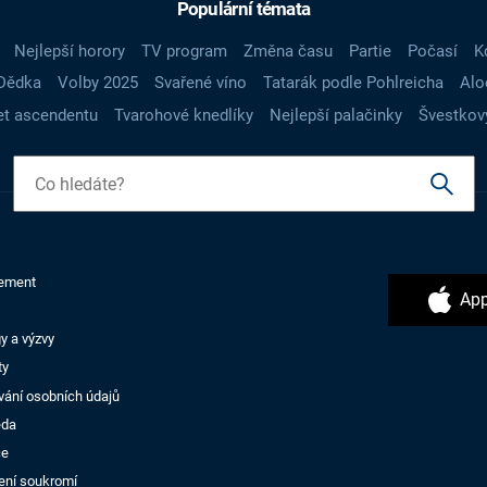
Populární témata
Nejlepší horory
TV program
Změna času
Partie
Počasí
K
Dědka
Volby 2025
Svařené víno
Tatarák podle Pohlreicha
Alo
t ascendentu
Tvarohové knedlíky
Nejlepší palačinky
Švestkov
ement
App
y a výzvy
ty
vání osobních údajů
ěda
ce
ení soukromí