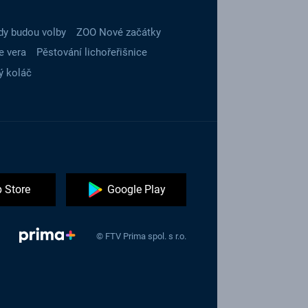
dy budou volby
ZOO Nové začátky
e vera
Pěstování lichořeřišnice
ý koláč
 Store
Google Play
© FTV Prima spol. s r.o.