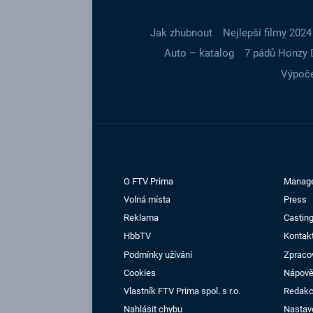
Jak zhubnout
Nejlepší filmy 2024
Auto – katalog
7 pádů Honzy 
Výpoče
O FTV Prima
Manag
Volná místa
Press
Reklama
Casting
HbbTV
Kontak
Podmínky užívání
Zpraco
Cookies
Nápov
Vlastník FTV Prima spol. s r.o.
Redak
Nahlásit chybu
Nastav