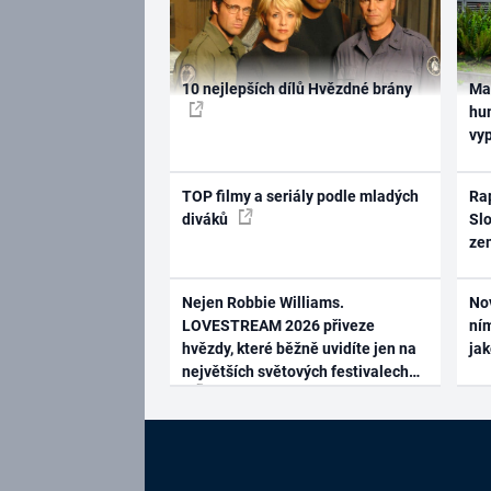
10 nejlepších dílů Hvězdné brány
Ma
hum
vy
TOP filmy a seriály podle mladých
Rap
diváků
Slo
ze
Nejen Robbie Williams.
No
LOVESTREAM 2026 přiveze
ním
hvězdy, které běžně uvidíte jen na
ja
největších světových festivalech