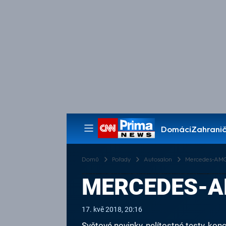
Domácí
Zahranič
Pořady
Domů
Pořady
Autosalon
Mercedes-AMG
MERCEDES-AM
17. kvě 2018, 20:16
Světové novinky, nelítostné testy, k