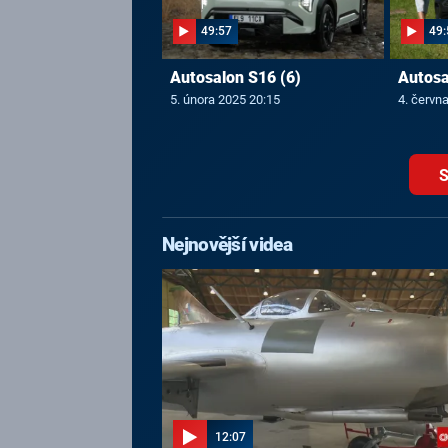
49:57
49:
Autosalon S16 (6)
Autosa
5. února 2025 20:15
4. červn
S
Nejnovější videa
12:07