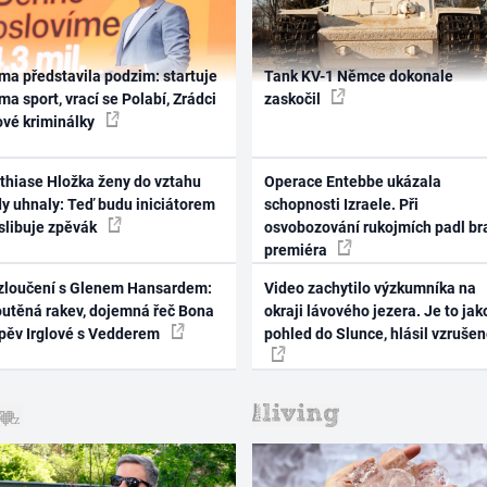
ma představila podzim: startuje
Tank KV-1 Němce dokonale
ma sport, vrací se Polabí, Zrádci
zaskočil
ové kriminálky
thiase Hložka ženy do vztahu
Operace Entebbe ukázala
dy uhnaly: Teď budu iniciátorem
schopnosti Izraele. Při
 slibuje zpěvák
osvobozování rukojmích padl br
premiéra
zloučení s Glenem Hansardem:
Video zachytilo výzkumníka na
outěná rakev, dojemná řeč Bona
okraji lávového jezera. Je to jak
zpěv Irglové s Vedderem
pohled do Slunce, hlásil vzruše