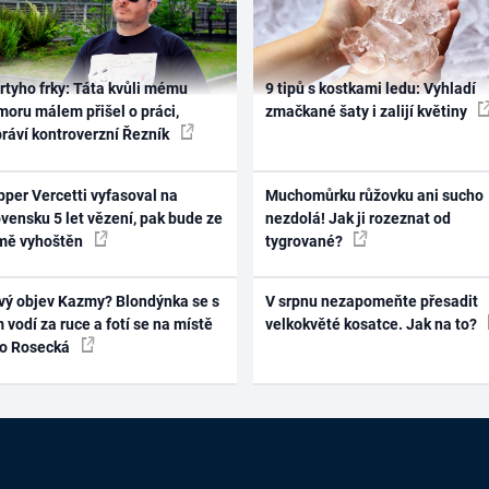
rtyho frky: Táta kvůli mému
9 tipů s kostkami ledu: Vyhladí
oru málem přišel o práci,
zmačkané šaty i zalijí květiny
práví kontroverzní Řezník
per Vercetti vyfasoval na
Muchomůrku růžovku ani sucho
vensku 5 let vězení, pak bude ze
nezdolá! Jak ji rozeznat od
mě vyhoštěn
tygrované?
vý objev Kazmy? Blondýnka se s
V srpnu nezapomeňte přesadit
 vodí za ruce a fotí se na místě
velkokvěté kosatce. Jak na to?
ko Rosecká