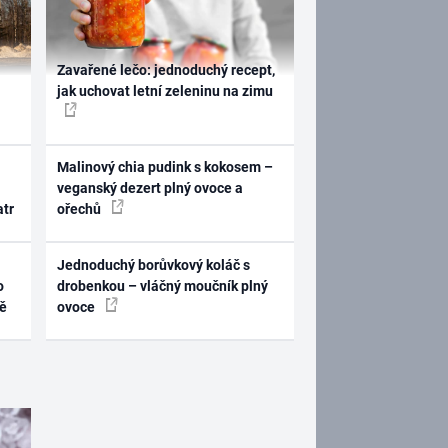
Zavařené lečo: jednoduchý recept,
jak uchovat letní zeleninu na zimu
Malinový chia pudink s kokosem –
veganský dezert plný ovoce a
atr
ořechů
Jednoduchý borůvkový koláč s
o
drobenkou – vláčný moučník plný
ně
ovoce