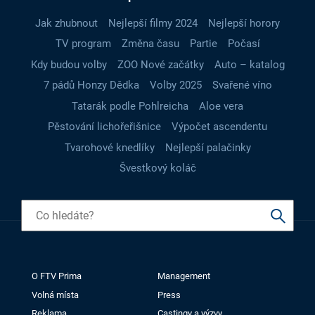
Jak zhubnout
Nejlepší filmy 2024
Nejlepší horory
TV program
Změna času
Partie
Počasí
Kdy budou volby
ZOO Nové začátky
Auto – katalog
7 pádů Honzy Dědka
Volby 2025
Svařené víno
Tatarák podle Pohlreicha
Aloe vera
Pěstování lichořeřišnice
Výpočet ascendentu
Tvarohové knedlíky
Nejlepší palačinky
Švestkový koláč
O FTV Prima
Management
Volná místa
Press
Reklama
Castingy a výzvy