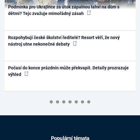
Podmínka pro Ukrajince za útok zápalnou lahví na dům s
dětmi? Tejc zvažuje mimořádný zásah
Rozpohybují české školství ředitelé? Resort věří, že nový
nástroj utne nekonečné debaty
Počasí do konce prázdnin může překvapit. Detaily prozrazuje
výhled
Populární témata