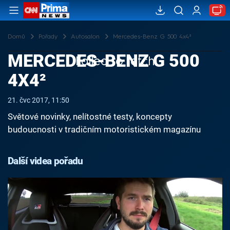
Domů
Pořady
Autosalon
Mercedes-Benz G 500 4x4²
MERCEDES-BENZ G 500
Failed to fetch
4X4²
21. čvc 2017, 11:50
Světové novinky, nelítostné testy, koncepty
budoucnosti v tradičním motoristickém magazínu
Další videa pořadu