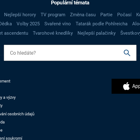
Populární témata
Nejlepší horory
TV program
Změna času
Partie
Počasí
K
Dědka
Volby 2025
Svařené víno
Tatarák podle Pohlreicha
Alo
t ascendentu
Tvarohové knedlíky
Nejlepší palačinky
Švestkov
ement
App
y a výzvy
ty
vání osobních údajů
ěda
ce
ení soukromí