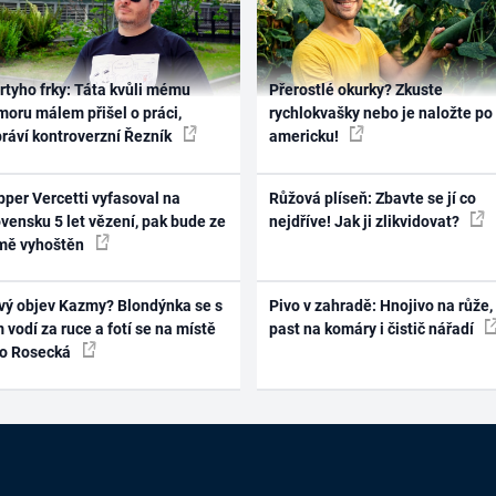
rtyho frky: Táta kvůli mému
Přerostlé okurky? Zkuste
oru málem přišel o práci,
rychlokvašky nebo je naložte po
práví kontroverzní Řezník
americku!
per Vercetti vyfasoval na
Růžová plíseň: Zbavte se jí co
vensku 5 let vězení, pak bude ze
nejdříve! Jak ji zlikvidovat?
mě vyhoštěn
vý objev Kazmy? Blondýnka se s
Pivo v zahradě: Hnojivo na růže,
 vodí za ruce a fotí se na místě
past na komáry i čistič nářadí
ko Rosecká