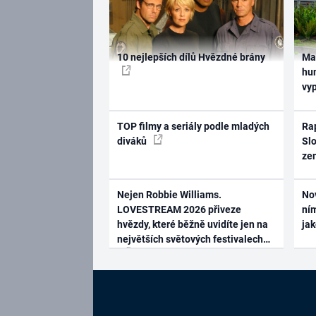
10 nejlepších dílů Hvězdné brány
Ma
hum
vy
TOP filmy a seriály podle mladých
Rap
diváků
Slo
ze
Nejen Robbie Williams.
No
LOVESTREAM 2026 přiveze
ním
hvězdy, které běžně uvidíte jen na
ja
největších světových festivalech