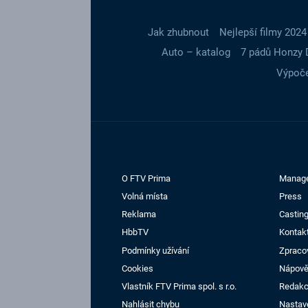
Jak zhubnout
Nejlepší filmy 2024
Auto – katalog
7 pádů Honzy 
Výpoče
O FTV Prima
Manag
Volná místa
Press
Reklama
Casting
HbbTV
Kontak
Podmínky užívání
Zpraco
Cookies
Nápov
Vlastník FTV Prima spol. s r.o.
Redak
Nahlásit chybu
Nastav