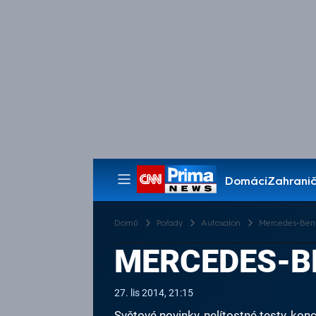
Domácí
Zahranič
Pořady
Domů
Pořady
Autosalon
Mercedes-Ben
MERCEDES-B
27. lis 2014, 21:15
Světové novinky, nelítostné testy, k