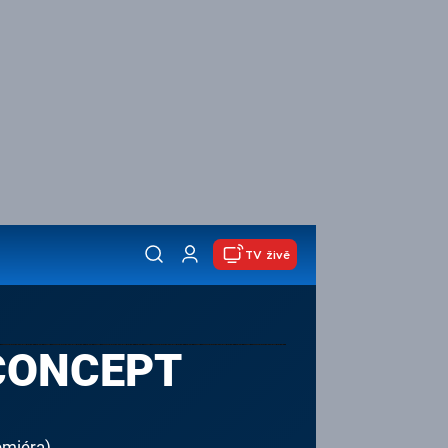
TV živě
CONCEPT
emiéra)