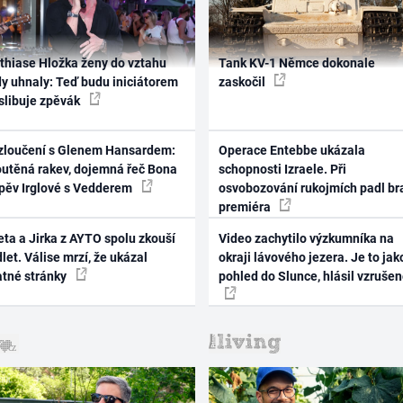
thiase Hložka ženy do vztahu
Tank KV-1 Němce dokonale
dy uhnaly: Teď budu iniciátorem
zaskočil
 slibuje zpěvák
zloučení s Glenem Hansardem:
Operace Entebbe ukázala
outěná rakev, dojemná řeč Bona
schopnosti Izraele. Při
zpěv Irglové s Vedderem
osvobozování rukojmích padl br
premiéra
ta a Jirka z AYTO spolu zkouší
Video zachytilo výzkumníka na
let. Válise mrzí, že ukázal
okraji lávového jezera. Je to jak
atné stránky
pohled do Slunce, hlásil vzruše