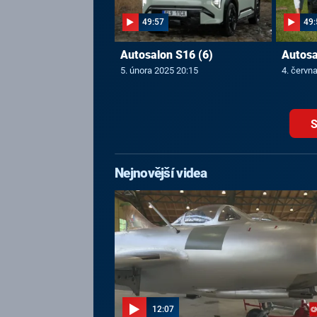
49:57
49:
Autosalon S16 (6)
Autosa
5. února 2025 20:15
4. červn
S
Nejnovější videa
12:07