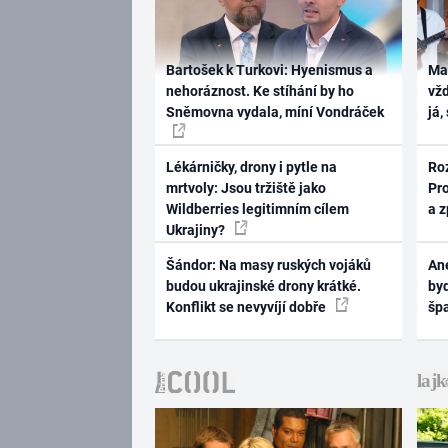
Bartošek k Turkovi: Hyenismus a
Ma
nehoráznost. Ke stíhání by ho
vž
Sněmovna vydala, míní Vondráček
já,
Lékárničky, drony i pytle na
Ro
mrtvoly: Jsou tržiště jako
Pr
Wildberries legitimním cílem
a 
Ukrajiny?
Šándor: Na masy ruských vojáků
Ane
budou ukrajinské drony krátké.
byd
Konflikt se nevyvíjí dobře
šp