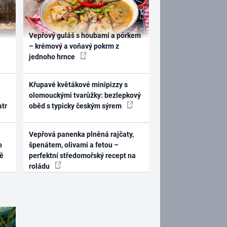
Vepřový guláš s houbami a pórkem
– krémový a voňavý pokrm z
jednoho hrnce
Křupavé květákové minipizzy s
olomouckými tvarůžky: bezlepkový
atr
oběd s typicky českým sýrem
Vepřová panenka plněná rajčaty,
o
špenátem, olivami a fetou –
ně
perfektní středomořský recept na
roládu