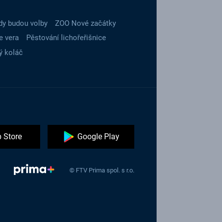
dy budou volby
ZOO Nové začátky
e vera
Pěstování lichořeřišnice
ý koláč
 Store
Google Play
© FTV Prima spol. s r.o.