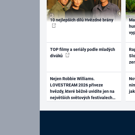
10 nejlepších dílů Hvězdné brány
Ma
hum
vy
TOP filmy a seriály podle mladých
Rap
diváků
Slo
ze
Nejen Robbie Williams.
No
LOVESTREAM 2026 přiveze
ním
hvězdy, které běžně uvidíte jen na
ja
největších světových festivalech