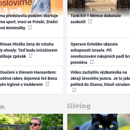
ma představila podzim: startuje
Tank KV-1 Němce dokonale
ma sport, vrací se Polabí, Zrádci
zaskočil
ové kriminálky
thiase Hložka ženy do vztahu
Operace Entebbe ukázala
dy uhnaly: Teď budu iniciátorem
schopnosti Izraele. Při
 slibuje zpěvák
osvobozování rukojmích padl br
premiéra
zloučení s Glenem Hansardem:
Video zachytilo výzkumníka na
outěná rakev, dojemná řeč Bona
okraji lávového jezera. Je to jak
zpěv Irglové s Vedderem
pohled do Slunce, hlásil vzruše