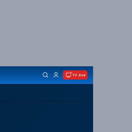
TV živě