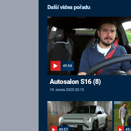
Další videa pořadu
49:54
Autosalon S16 (8)
19. února 2025 20:15
49:57
49: