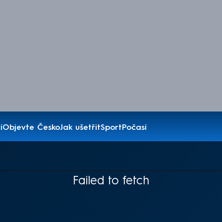
í
Objevte Česko
Jak ušetřit
Sport
Počasí
Failed to fetch