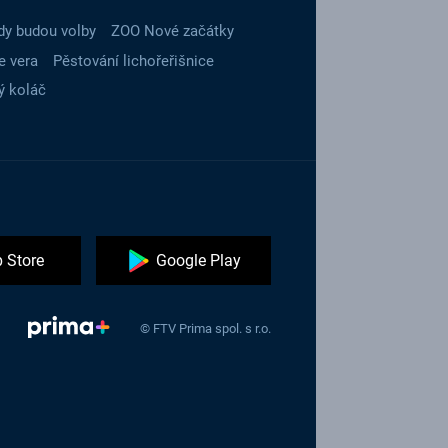
dy budou volby
ZOO Nové začátky
e vera
Pěstování lichořeřišnice
ý koláč
 Store
Google Play
© FTV Prima spol. s r.o.