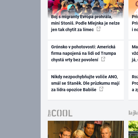
Boj s migranty Evropa prohrála,
Pri
míní Stoniš. Podle Mlejnka je nelze
Pri
jen tak chytit za límec
i n
Grónsko v pohotovosti: Americká
Ma
firma napojená na lidi od Trumpa
vž
chystá vrty bez povolení
já,
Nikdy nezpochybňujte voliče ANO,
Ro
smál se Staněk. Dle průzkumu mají
Pr
za lídra opozice Babiše
a 