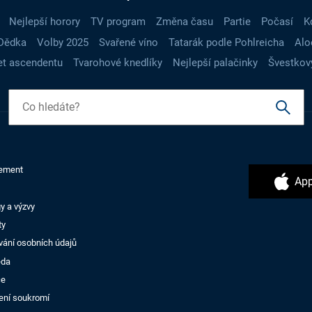
Nejlepší horory
TV program
Změna času
Partie
Počasí
K
Dědka
Volby 2025
Svařené víno
Tatarák podle Pohlreicha
Alo
t ascendentu
Tvarohové knedlíky
Nejlepší palačinky
Švestkov
ement
App
y a výzvy
ty
vání osobních údajů
ěda
ce
ení soukromí