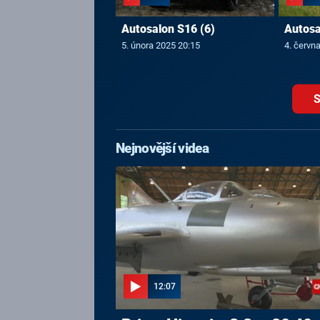
Autosalon S16 (6)
Autosa
5. února 2025 20:15
4. červn
S
Nejnovější videa
12:07