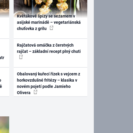
Květákové špízy se sezamem v
asijské marinádě – vegetariánská
chuťovka z grilu
Rajčatová omáčka z čerstvých
rajčat – základní recept plný chuti
atr
Obalovaný kuřecí řízek s vejcem z
o
horkovzdušné fritézy – klasika v
ně
novém pojetí podle Jamieho
Olivera