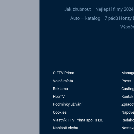
Jak zhubnout
Nejlepší filmy 2024
Auto – katalog
7 pádů Honzy 
Výpoče
O FTV Prima
Manag
Volná místa
Press
Reklama
Casting
HbbTV
Kontak
Podmínky užívání
Zpraco
Cookies
Nápov
Vlastník FTV Prima spol. s r.o.
Redak
Nahlásit chybu
Nastav