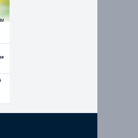
h!
se
é