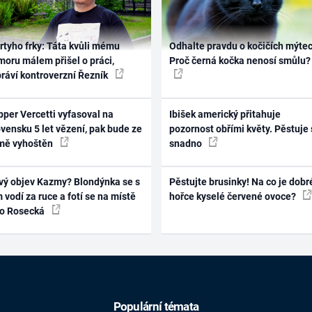
rtyho frky: Táta kvůli mému
Odhalte pravdu o kočičích mýtec
oru málem přišel o práci,
Proč černá kočka nenosí smůlu?
práví kontroverzní Řezník
per Vercetti vyfasoval na
Ibišek americký přitahuje
vensku 5 let vězení, pak bude ze
pozornost obřími květy. Pěstuje 
mě vyhoštěn
snadno
vý objev Kazmy? Blondýnka se s
Pěstujte brusinky! Na co je dobr
 vodí za ruce a fotí se na místě
hořce kyselé červené ovoce?
ko Rosecká
Populární témata