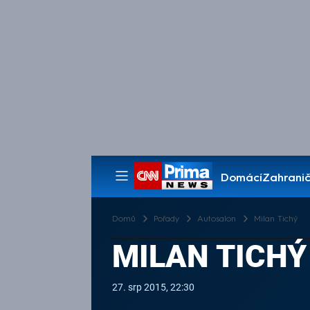
Domácí
Zahranič
Pořady
Domů
Pořady
Autosalon
Milan Tichý
MILAN TICHÝ
27. srp 2015, 22:30