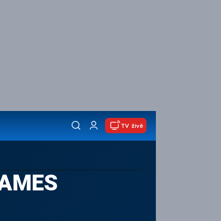
TV živě
GAMES