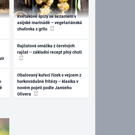
Květákové špízy se sezamem v
asijské marinádě – vegetariánská
chuťovka z grilu
Rajčatová omáčka z čerstvých
rajčat – základní recept plný chuti
atr
Obalovaný kuřecí řízek s vejcem z
o
horkovzdušné fritézy – klasika v
ně
novém pojetí podle Jamieho
Olivera