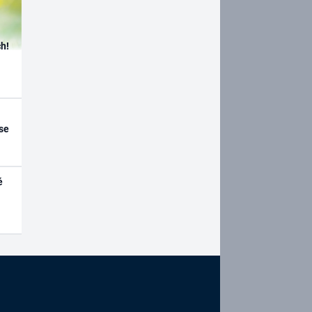
h!
se
é