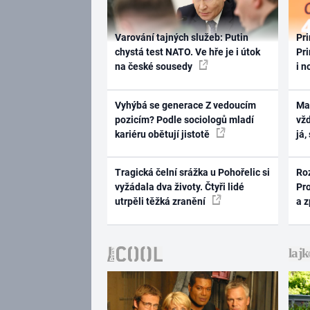
Varování tajných služeb: Putin
Pri
chystá test NATO. Ve hře je i útok
Pri
na české sousedy
i n
Vyhýbá se generace Z vedoucím
Ma
pozicím? Podle sociologů mladí
vž
kariéru obětují jistotě
já,
Tragická čelní srážka u Pohořelic si
Ro
vyžádala dva životy. Čtyři lidé
Pr
utrpěli těžká zranění
a 