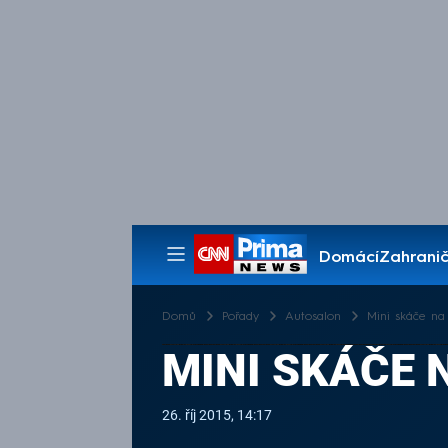
Domácí
Zahranič
Pořady
Domů
Pořady
Autosalon
Mini skáče na
MINI SKÁČE 
26. říj 2015, 14:17