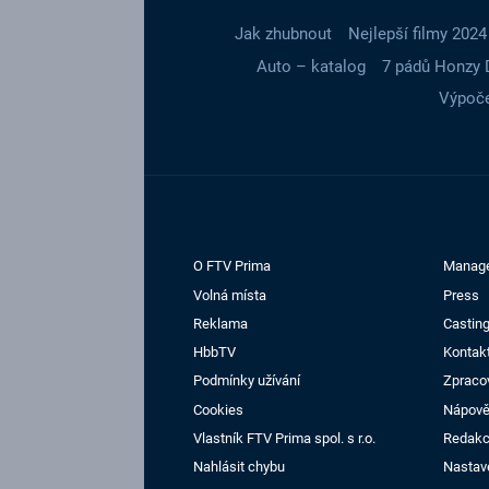
Jak zhubnout
Nejlepší filmy 2024
Auto – katalog
7 pádů Honzy 
Výpoče
O FTV Prima
Manag
Volná místa
Press
Reklama
Casting
HbbTV
Kontak
Podmínky užívání
Zpraco
Cookies
Nápov
Vlastník FTV Prima spol. s r.o.
Redak
Nahlásit chybu
Nastav