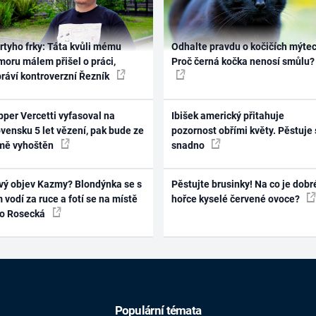
rtyho frky: Táta kvůli mému
Odhalte pravdu o kočičích mýtec
oru málem přišel o práci,
Proč černá kočka nenosí smůlu?
práví kontroverzní Řezník
per Vercetti vyfasoval na
Ibišek americký přitahuje
vensku 5 let vězení, pak bude ze
pozornost obřími květy. Pěstuje 
mě vyhoštěn
snadno
vý objev Kazmy? Blondýnka se s
Pěstujte brusinky! Na co je dobr
 vodí za ruce a fotí se na místě
hořce kyselé červené ovoce?
ko Rosecká
Populární témata