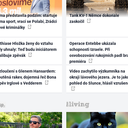
ma představila podzim: startuje
Tank KV-1 Němce dokonale
ma sport, vrací se Polabí, Zrádci
zaskočil
ové kriminálky
thiase Hložka ženy do vztahu
Operace Entebbe ukázala
dy uhnaly: Teď budu iniciátorem
schopnosti Izraele. Při
 slibuje zpěvák
osvobozování rukojmích padl br
premiéra
zloučení s Glenem Hansardem:
Video zachytilo výzkumníka na
outěná rakev, dojemná řeč Bona
okraji lávového jezera. Je to jak
zpěv Irglové s Vedderem
pohled do Slunce, hlásil vzruše