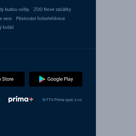
dy budou volby
ZOO Nové začátky
e vera
Pěstování lichořeřišnice
ý koláč
 Store
Google Play
© FTV Prima spol. s r.o.