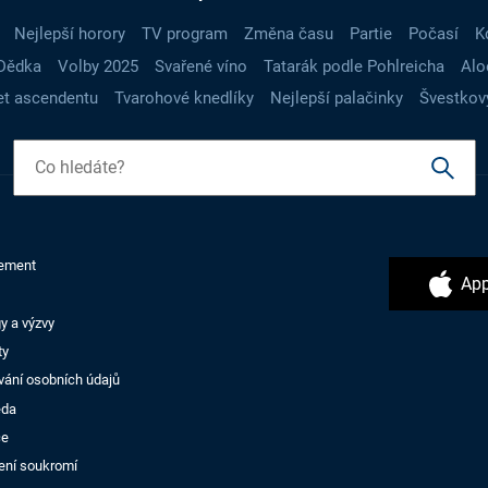
Nejlepší horory
TV program
Změna času
Partie
Počasí
K
Dědka
Volby 2025
Svařené víno
Tatarák podle Pohlreicha
Alo
t ascendentu
Tvarohové knedlíky
Nejlepší palačinky
Švestkov
ement
App
y a výzvy
ty
vání osobních údajů
ěda
ce
ení soukromí