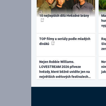
10 nejlepších dílů Hvězdné brány
Ma
hum
vy
TOP filmy a seriály podle mladých
Rap
diváků
Slo
ze
Nejen Robbie Williams.
No
LOVESTREAM 2026 přiveze
ním
hvězdy, které běžně uvidíte jen na
ja
největších světových festivalech