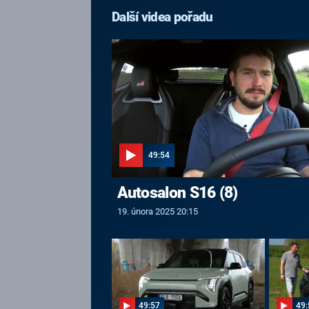
Další videa pořadu
49:54
Autosalon S16 (8)
19. února 2025 20:15
49:57
49: