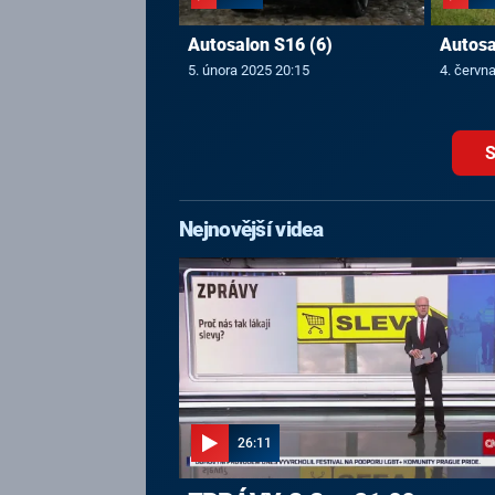
Autosalon S16 (6)
Autosa
5. února 2025 20:15
4. červn
S
Nejnovější videa
26:11