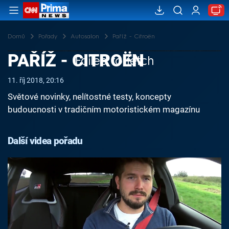
Domů
Pořady
Autosalon
Paříž - Citroën
PAŘÍŽ - CITROËN
Failed to fetch
11. říj 2018, 20:16
Světové novinky, nelítostné testy, koncepty
budoucnosti v tradičním motoristickém magazínu
Další videa pořadu