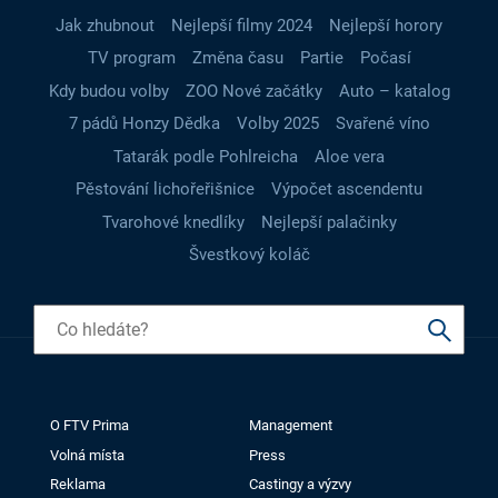
Jak zhubnout
Nejlepší filmy 2024
Nejlepší horory
TV program
Změna času
Partie
Počasí
Kdy budou volby
ZOO Nové začátky
Auto – katalog
7 pádů Honzy Dědka
Volby 2025
Svařené víno
Tatarák podle Pohlreicha
Aloe vera
Pěstování lichořeřišnice
Výpočet ascendentu
Tvarohové knedlíky
Nejlepší palačinky
Švestkový koláč
O FTV Prima
Management
Volná místa
Press
Reklama
Castingy a výzvy