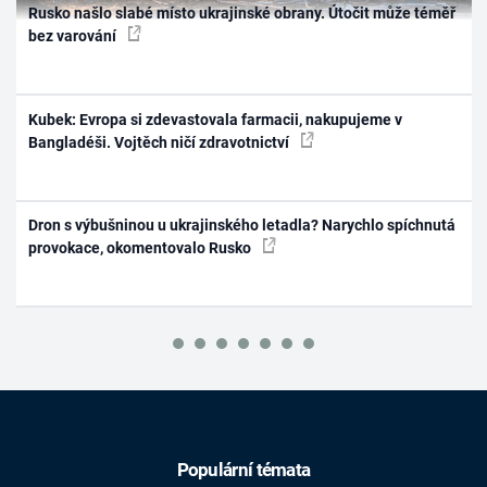
Rusko našlo slabé místo ukrajinské obrany. Útočit může téměř
bez varování
Kubek: Evropa si zdevastovala farmacii, nakupujeme v
Bangladéši. Vojtěch ničí zdravotnictví
Dron s výbušninou u ukrajinského letadla? Narychlo spíchnutá
provokace, okomentovalo Rusko
Populární témata