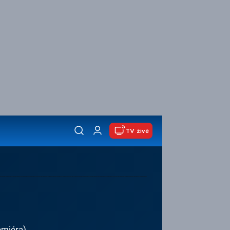
TV živě
emiéra)