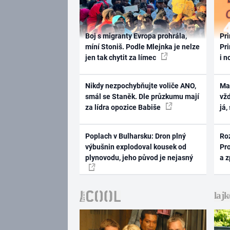
Boj s migranty Evropa prohrála,
Pri
míní Stoniš. Podle Mlejnka je nelze
Pri
jen tak chytit za límec
i n
Nikdy nezpochybňujte voliče ANO,
Ma
smál se Staněk. Dle průzkumu mají
vž
za lídra opozice Babiše
já,
Poplach v Bulharsku: Dron plný
Ro
výbušnin explodoval kousek od
Pr
plynovodu, jeho původ je nejasný
a 