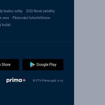
dy budou volby
ZOO Nové začátky
e vera
Pěstování lichořeřišnice
ý koláč
 Store
Google Play
© FTV Prima spol. s r.o.