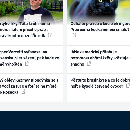
rtyho frky: Táta kvůli mému
Odhalte pravdu o kočičích mýtec
oru málem přišel o práci,
Proč černá kočka nenosí smůlu?
práví kontroverzní Řezník
per Vercetti vyfasoval na
Ibišek americký přitahuje
vensku 5 let vězení, pak bude ze
pozornost obřími květy. Pěstuje 
mě vyhoštěn
snadno
vý objev Kazmy? Blondýnka se s
Pěstujte brusinky! Na co je dobr
 vodí za ruce a fotí se na místě
hořce kyselé červené ovoce?
ko Rosecká