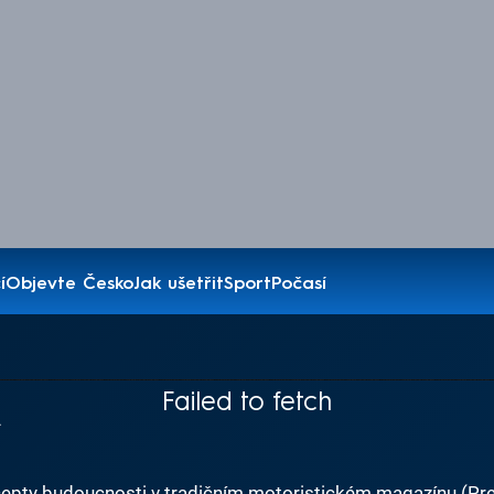
í
Objevte Česko
Jak ušetřit
Sport
Počasí
A
Failed to fetch
oncepty budoucnosti v tradičním motoristickém magazínu (Pr