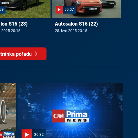
59
50:07
lon S16 (23)
Autosalon S16 (22)
a 2025 20:15
28. kvě 2025 20:15
tránka pořadu
20:32