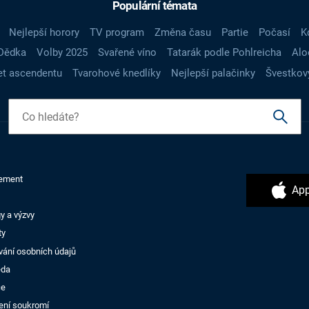
Populární témata
Nejlepší horory
TV program
Změna času
Partie
Počasí
K
Dědka
Volby 2025
Svařené víno
Tatarák podle Pohlreicha
Alo
t ascendentu
Tvarohové knedlíky
Nejlepší palačinky
Švestkov
ement
App
y a výzvy
ty
vání osobních údajů
ěda
ce
ení soukromí