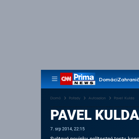
Domácí
Zahranič
Pořady
Domů
Pořady
Autosalon
Pavel Kulda
PAVEL KULD
7. srp 2014, 22:15
Světové novinky, nelítostné testy, k