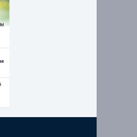
h!
se
é