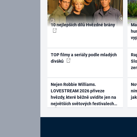
10 nejlepších dílů Hvězdné brány
Ma
hum
vy
TOP filmy a seriály podle mladých
Rap
diváků
Slo
ze
Nejen Robbie Williams.
No
LOVESTREAM 2026 přiveze
ním
hvězdy, které běžně uvidíte jen na
ja
největších světových festivalech