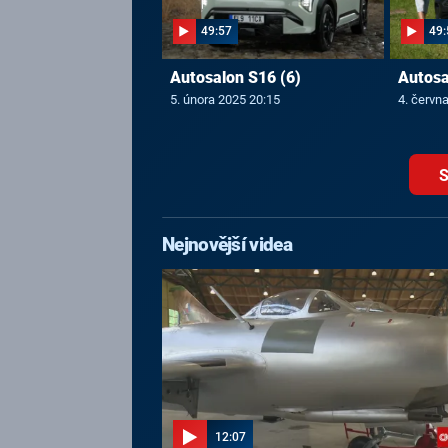
49:57
49:
Autosalon S16 (6)
Autosa
5. února 2025 20:15
4. červn
S
Nejnovější videa
12:07