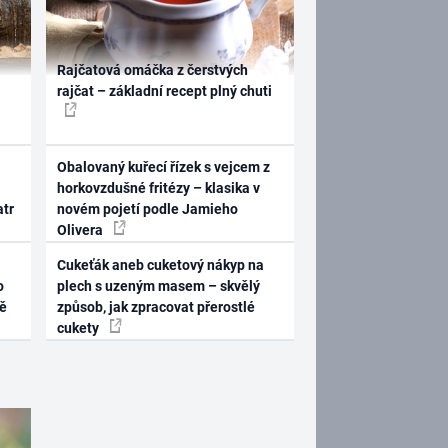
Rajčatová omáčka z čerstvých
rajčat – základní recept plný chuti
Obalovaný kuřecí řízek s vejcem z
horkovzdušné fritézy – klasika v
atr
novém pojetí podle Jamieho
Olivera
Cukeťák aneb cuketový nákyp na
o
plech s uzeným masem – skvělý
ně
způsob, jak zpracovat přerostlé
cukety