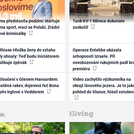
ma představila podzim: startuje
Tank KV-1 Němce dokonale
ma sport, vrací se Polabí, Zrádci
zaskočil
ové kriminálky
thiase Hložka ženy do vztahu
Operace Entebbe ukázala
dy uhnaly: Teď budu iniciátorem
schopnosti Izraele. Při
 slibuje zpěvák
osvobozování rukojmích padl br
premiéra
zloučení s Glenem Hansardem:
Video zachytilo výzkumníka na
outěná rakev, dojemná řeč Bona
okraji lávového jezera. Je to jak
zpěv Irglové s Vedderem
pohled do Slunce, hlásil vzruše