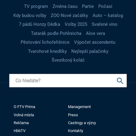
TV program
Změna času
Partie
Počasí
Kdy budou volby
ZOO Nové začátky
Auto – katalog
7 pádů Honzy Dědka
Volby 2025
Svařené víno
Tatarák podle Pohlreicha
Aloe vera
Pěstování lichořeřišnice
Výpočet ascendentu
Tvarohové knedlíky
Nejlepší palačinky
Švestkový koláč
O FTV Prima
Management
Volná místa
Press
Reklama
Castingy a výzvy
HbbTV
Kontakty