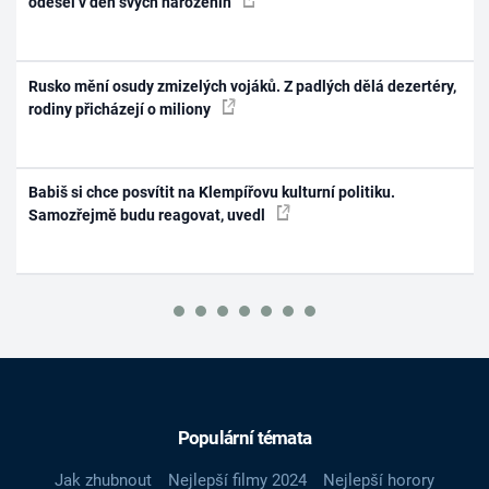
odešel v den svých narozenin
Rusko mění osudy zmizelých vojáků. Z padlých dělá dezertéry,
rodiny přicházejí o miliony
Babiš si chce posvítit na Klempířovu kulturní politiku.
Samozřejmě budu reagovat, uvedl
Populární témata
Jak zhubnout
Nejlepší filmy 2024
Nejlepší horory