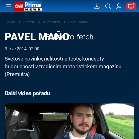
Domů
Pořady
Autosalon
Pavel Maňo
PAVEL MAŇO
Failed to fetch
3. kvě 2014, 02:00
Světové novinky, nelítostné testy, koncepty
budoucnosti v tradičním motoristickém magazínu
(Premiéra)
Další videa pořadu