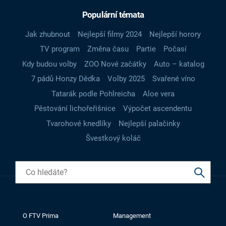
Populární témata
Jak zhubnout
Nejlepší filmy 2024
Nejlepší horory
TV program
Změna času
Partie
Počasí
Kdy budou volby
ZOO Nové začátky
Auto – katalog
7 pádů Honzy Dědka
Volby 2025
Svařené víno
Tatarák podle Pohlreicha
Aloe vera
Pěstování lichořeřišnice
Výpočet ascendentu
Tvarohové knedlíky
Nejlepší palačinky
Švestkový koláč
O FTV Prima
Management