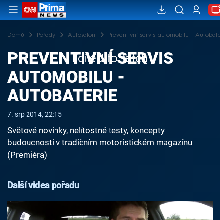
Domů
Pořady
Autosalon
Preventivní servis automobilu - Autobate
PREVENTIVNÍ SERVIS
Failed to fetch
AUTOMOBILU -
AUTOBATERIE
7. srp 2014, 22:15
Světové novinky, nelítostné testy, koncepty
budoucnosti v tradičním motoristickém magazínu
(Premiéra)
Další videa pořadu