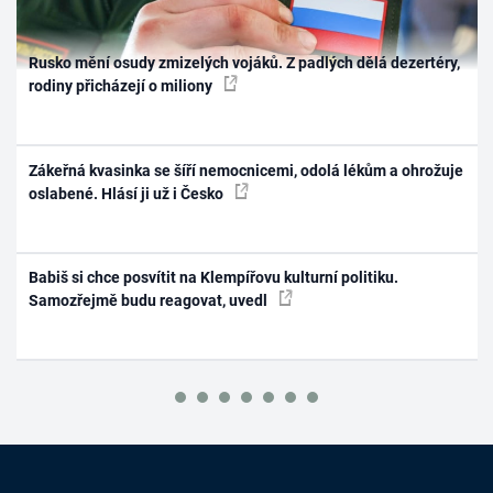
Rusko mění osudy zmizelých vojáků. Z padlých dělá dezertéry,
rodiny přicházejí o miliony
Zákeřná kvasinka se šíří nemocnicemi, odolá lékům a ohrožuje
oslabené. Hlásí ji už i Česko
Babiš si chce posvítit na Klempířovu kulturní politiku.
Samozřejmě budu reagovat, uvedl