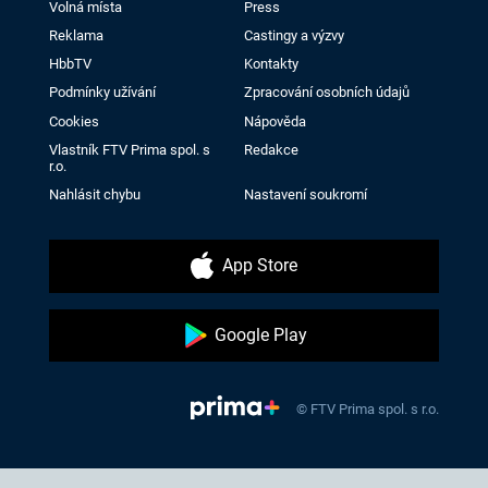
Volná místa
Press
Reklama
Castingy a výzvy
HbbTV
Kontakty
Podmínky užívání
Zpracování osobních údajů
Cookies
Nápověda
Vlastník FTV Prima spol. s
Redakce
r.o.
Nahlásit chybu
Nastavení soukromí
App Store
Google Play
© FTV Prima spol. s r.o.