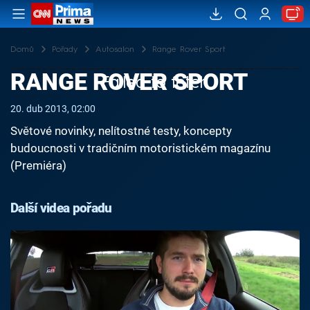
Domů
Pořady
Autosalon
Range Rover Sport
RANGE ROVER SPORT
Failed to fetch
20. dub 2013, 02:00
Světové novinky, nelítostné testy, koncepty
budoucnosti v tradičním motoristickém magazínu
(Premiéra)
Další videa pořadu