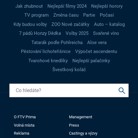
Jak zhubnout
Nejlepší filmy 2024
Nejlepší horory
TV program
Změna času
Partie
Počasí
Kdy budou volby
ZOO Nové začátky
Auto – katalog
7 pádů Honzy Dědka
Volby 2025
Svařené víno
Tatarák podle Pohlreicha
Aloe vera
Pěstování lichořeřišnice
Výpočet ascendentu
Tvarohové knedlíky
Nejlepší palačinky
Švestkový koláč
O FTV Prima
Management
Volná místa
Press
Reklama
Castingy a výzvy