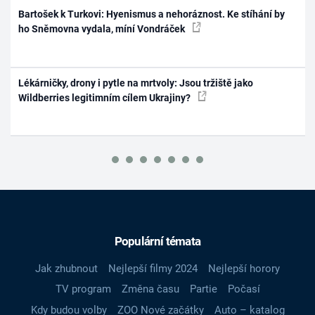
Bartošek k Turkovi: Hyenismus a nehoráznost. Ke stíhání by
ho Sněmovna vydala, míní Vondráček
Lékárničky, drony i pytle na mrtvoly: Jsou tržiště jako
Wildberries legitimním cílem Ukrajiny?
Populární témata
Jak zhubnout
Nejlepší filmy 2024
Nejlepší horory
TV program
Změna času
Partie
Počasí
Kdy budou volby
ZOO Nové začátky
Auto – katalog