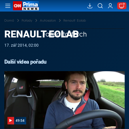
Domů
Pořady
Autosalon
Renault Eolab
RENAULT EOLAB
Failed to fetch
17. zář 2014, 02:00
Další videa pořadu
49:54