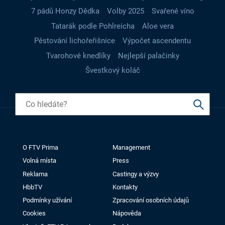
7 pádů Honzy Dědka
Volby 2025
Svařené víno
Tatarák podle Pohlreicha
Aloe vera
Pěstování lichořeřišnice
Výpočet ascendentu
Tvarohové knedlíky
Nejlepší palačinky
Švestkový koláč
O FTV Prima
Management
Volná místa
Press
Reklama
Castingy a výzvy
HbbTV
Kontakty
Podmínky užívání
Zpracování osobních údajů
Cookies
Nápověda