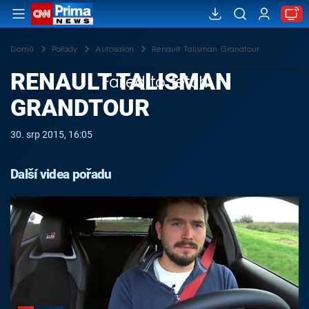
Domů
Pořady
Autosalon
Renault Talisman Grandtour
RENAULT TALISMAN
Failed to fetch
GRANDTOUR
30. srp 2015, 16:05
Další videa pořadu