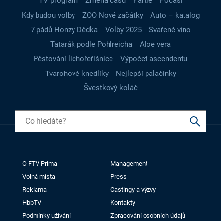
TV program
Změna času
Partie
Počasí
Kdy budou volby
ZOO Nové začátky
Auto – katalog
7 pádů Honzy Dědka
Volby 2025
Svařené víno
Tatarák podle Pohlreicha
Aloe vera
Pěstování lichořeřišnice
Výpočet ascendentu
Tvarohové knedlíky
Nejlepší palačinky
Švestkový koláč
O FTV Prima
Management
Volná místa
Press
Reklama
Castingy a výzvy
HbbTV
Kontakty
Podmínky užívání
Zpracování osobních údajů