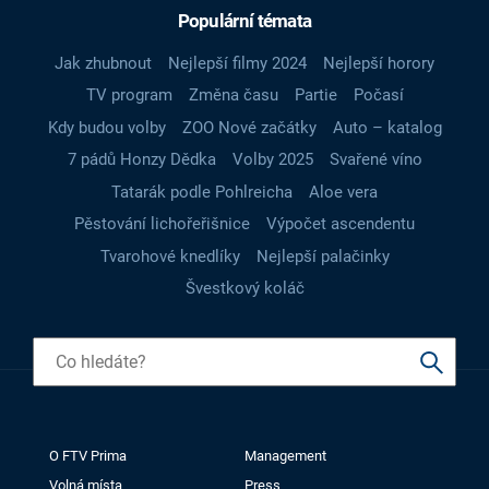
Populární témata
Jak zhubnout
Nejlepší filmy 2024
Nejlepší horory
TV program
Změna času
Partie
Počasí
Kdy budou volby
ZOO Nové začátky
Auto – katalog
7 pádů Honzy Dědka
Volby 2025
Svařené víno
Tatarák podle Pohlreicha
Aloe vera
Pěstování lichořeřišnice
Výpočet ascendentu
Tvarohové knedlíky
Nejlepší palačinky
Švestkový koláč
O FTV Prima
Management
Volná místa
Press