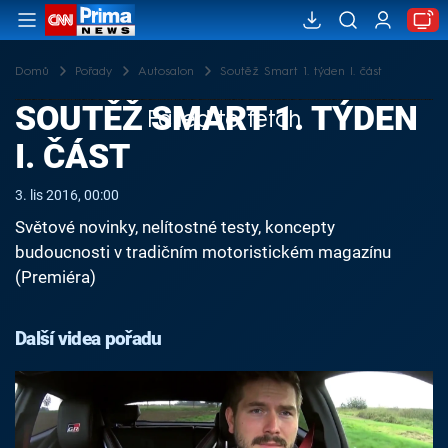
Domů
Pořady
Autosalon
Soutěž Smart 1. týden I. část
SOUTĚŽ SMART 1. TÝDEN
Failed to fetch
I. ČÁST
3. lis 2016, 00:00
Světové novinky, nelítostné testy, koncepty
budoucnosti v tradičním motoristickém magazínu
(Premiéra)
Další videa pořadu