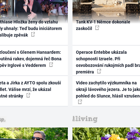
thiase Hložka ženy do vztahu
Tank KV-1 Němce dokonale
dy uhnaly: Teď budu iniciátorem
zaskočil
 slibuje zpěvák
zloučení s Glenem Hansardem:
Operace Entebbe ukázala
outěná rakev, dojemná řeč Bona
schopnosti Izraele. Při
zpěv Irglové s Vedderem
osvobozování rukojmích padl br
premiéra
ta a Jirka z AYTO spolu zkouší
Video zachytilo výzkumníka na
let. Válise mrzí, že ukázal
okraji lávového jezera. Je to jak
atné stránky
pohled do Slunce, hlásil vzruše