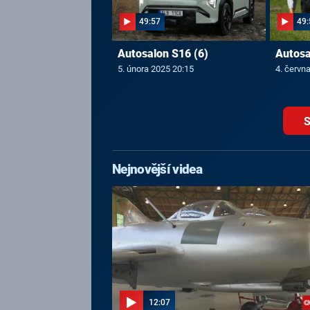
49:57
49:
Autosalon S16 (6)
Autosa
5. února 2025 20:15
4. červn
S
Nejnovější videa
12:07