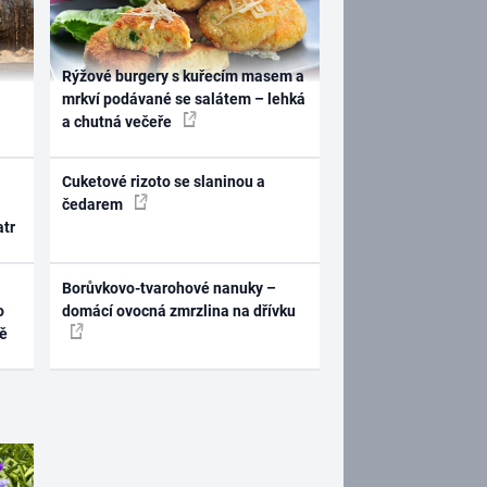
Rýžové burgery s kuřecím masem a
mrkví podávané se salátem – lehká
a chutná večeře
Cuketové rizoto se slaninou a
čedarem
atr
Borůvkovo-tvarohové nanuky –
o
domácí ovocná zmrzlina na dřívku
ně