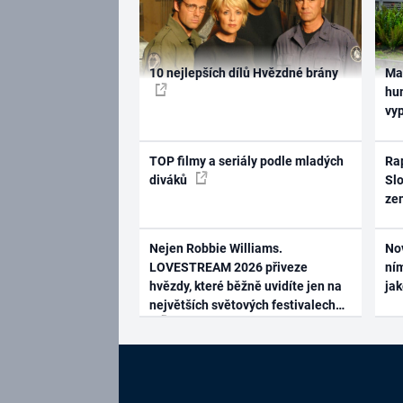
10 nejlepších dílů Hvězdné brány
Ma
hum
vy
TOP filmy a seriály podle mladých
Rap
diváků
Slo
ze
Nejen Robbie Williams.
No
LOVESTREAM 2026 přiveze
ním
hvězdy, které běžně uvidíte jen na
ja
největších světových festivalech