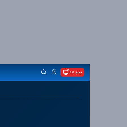
TV živě