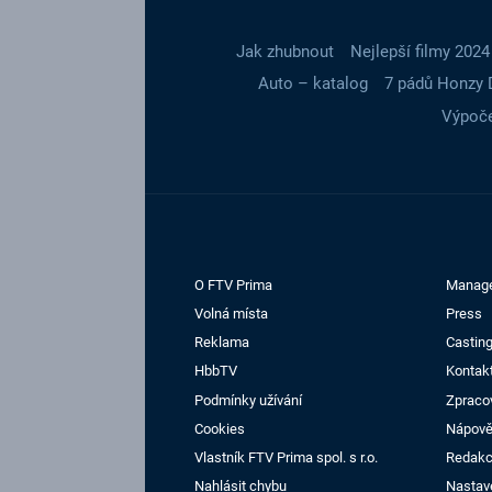
Jak zhubnout
Nejlepší filmy 2024
Auto – katalog
7 pádů Honzy 
Výpoče
O FTV Prima
Manag
Volná místa
Press
Reklama
Casting
HbbTV
Kontak
Podmínky užívání
Zpraco
Cookies
Nápov
Vlastník FTV Prima spol. s r.o.
Redak
Nahlásit chybu
Nastav