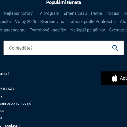
Populární témata
Nejlepší horory
TV program
Změna času
Partie
Počasí
K
Dědka
Volby 2025
Svařené víno
Tatarák podle Pohlreicha
Alo
t ascendentu
Tvarohové knedlíky
Nejlepší palačinky
Švestkov
ement
App
y a výzvy
ty
vání osobních údajů
ěda
ce
ení soukromí