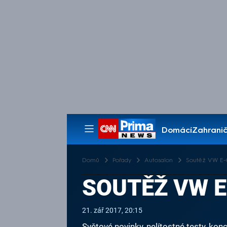
Domácí
Zahranič
Pořady
Domů
Pořady
Autosalon
Soutěž VW E-
SOUTĚŽ VW 
21. zář 2017, 20:15
Světové novinky, nelítostné testy, k