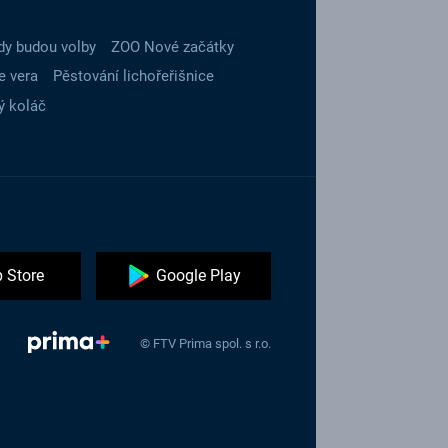
dy budou volby
ZOO Nové začátky
e vera
Pěstování lichořeřišnice
ý koláč
 Store
Google Play
© FTV Prima spol. s r.o.