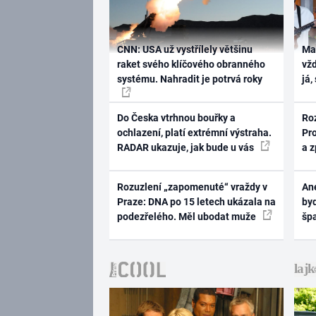
CNN: USA už vystřílely většinu
Ma
raket svého klíčového obranného
vž
systému. Nahradit je potrvá roky
já,
Do Česka vtrhnou bouřky a
Ro
ochlazení, platí extrémní výstraha.
Pr
RADAR ukazuje, jak bude u vás
a 
Rozuzlení „zapomenuté“ vraždy v
Ane
Praze: DNA po 15 letech ukázala na
byd
podezřelého. Měl ubodat muže
šp