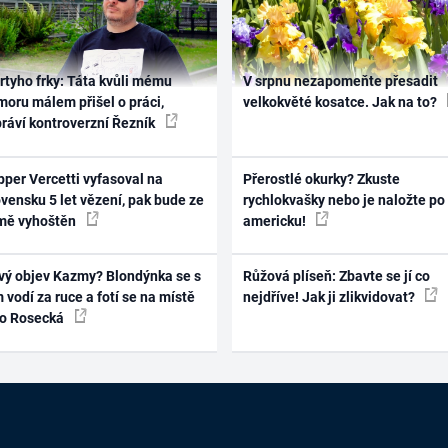
rtyho frky: Táta kvůli mému
V srpnu nezapomeňte přesadit
oru málem přišel o práci,
velkokvěté kosatce. Jak na to?
práví kontroverzní Řezník
per Vercetti vyfasoval na
Přerostlé okurky? Zkuste
vensku 5 let vězení, pak bude ze
rychlokvašky nebo je naložte po
mě vyhoštěn
americku!
vý objev Kazmy? Blondýnka se s
Růžová plíseň: Zbavte se jí co
 vodí za ruce a fotí se na místě
nejdříve! Jak ji zlikvidovat?
ko Rosecká