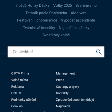
7 pádů Honzy Dědka
Volby 2025
Svařené víno
Tatarák podle Pohlreicha
Aloe vera
Pěstování lichořeřišnice
Výpočet ascendentu
Tvarohové knedlíky
Nejlepší palačinky
Švestkový koláč
O FTV Prima
Management
Volná místa
Press
Reklama
Castingy a výzvy
HbbTV
Kontakty
Podmínky užívání
Zpracování osobních údajů
Cookies
Nápověda