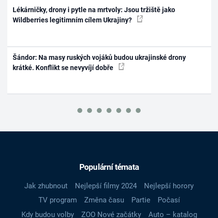
Lékárničky, drony i pytle na mrtvoly: Jsou tržiště jako
Wildberries legitimním cílem Ukrajiny?
Šándor: Na masy ruských vojáků budou ukrajinské drony
krátké. Konflikt se nevyvíjí dobře
Populární témata
Jak zhubnout
Nejlepší filmy 2024
Nejlepší horory
TV program
Změna času
Partie
Počasí
Kdy budou volby
ZOO Nové začátky
Auto – katalog