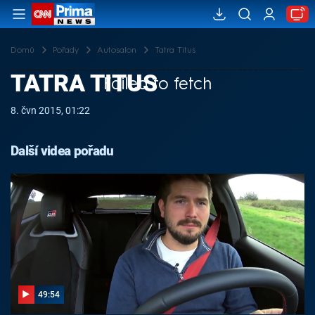
Domů
Pořady
Autosalon
Tatra Titus
TATRA TITUS
Failed to fetch
8. čvn 2015, 01:22
Další videa pořadu
49:54