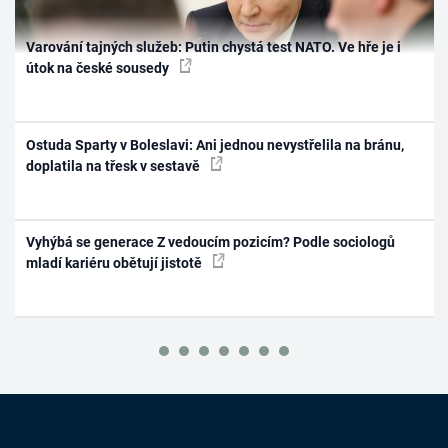
Varování tajných služeb: Putin chystá test NATO. Ve hře je i
útok na české sousedy
Ostuda Sparty v Boleslavi: Ani jednou nevystřelila na bránu,
doplatila na třesk v sestavě
Vyhýbá se generace Z vedoucím pozicím? Podle sociologů
mladí kariéru obětují jistotě