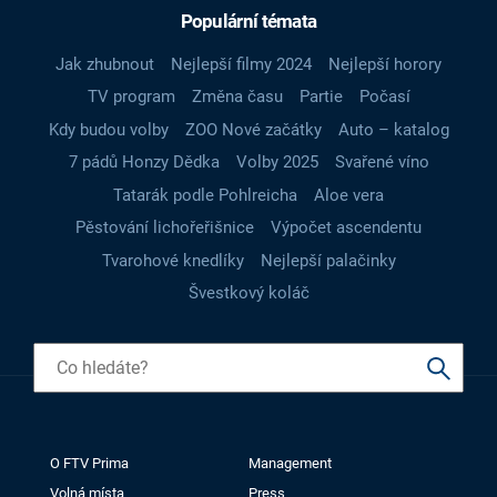
Populární témata
Jak zhubnout
Nejlepší filmy 2024
Nejlepší horory
TV program
Změna času
Partie
Počasí
Kdy budou volby
ZOO Nové začátky
Auto – katalog
7 pádů Honzy Dědka
Volby 2025
Svařené víno
Tatarák podle Pohlreicha
Aloe vera
Pěstování lichořeřišnice
Výpočet ascendentu
Tvarohové knedlíky
Nejlepší palačinky
Švestkový koláč
O FTV Prima
Management
Volná místa
Press