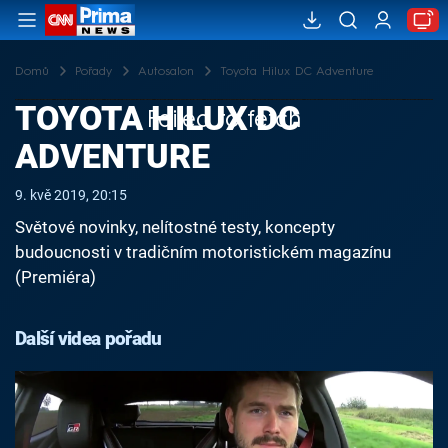
Domů
Pořady
Autosalon
Toyota Hilux DC Adventure
TOYOTA HILUX DC
Failed to fetch
ADVENTURE
9. kvě 2019, 20:15
Světové novinky, nelítostné testy, koncepty
budoucnosti v tradičním motoristickém magazínu
(Premiéra)
Další videa pořadu