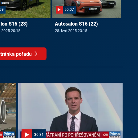
59
50:07
lon S16 (23)
Autosalon S16 (22)
a 2025 20:15
28. kvě 2025 20:15
tránka pořadu
30:31