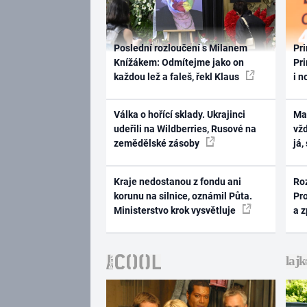
Poslední rozloučení s Milanem
Pri
Knížákem: Odmítejme jako on
Pri
každou lež a faleš, řekl Klaus
i n
Válka o hořící sklady. Ukrajinci
Ma
udeřili na Wildberries, Rusové na
vž
zemědělské zásoby
já,
Kraje nedostanou z fondu ani
Ro
korunu na silnice, oznámil Půta.
Pr
Ministerstvo krok vysvětluje
a 