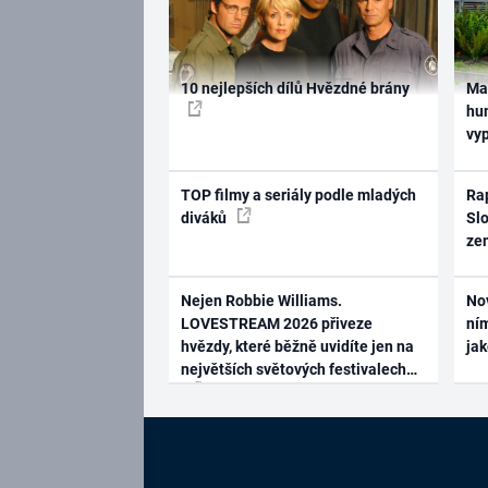
10 nejlepších dílů Hvězdné brány
Ma
hum
vy
TOP filmy a seriály podle mladých
Rap
diváků
Slo
ze
Nejen Robbie Williams.
No
LOVESTREAM 2026 přiveze
ním
hvězdy, které běžně uvidíte jen na
ja
největších světových festivalech