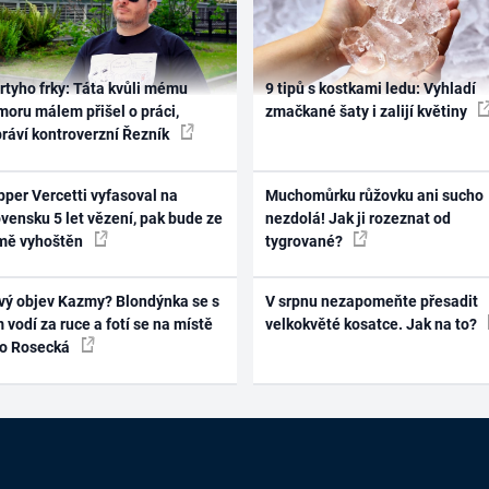
rtyho frky: Táta kvůli mému
9 tipů s kostkami ledu: Vyhladí
oru málem přišel o práci,
zmačkané šaty i zalijí květiny
práví kontroverzní Řezník
per Vercetti vyfasoval na
Muchomůrku růžovku ani sucho
vensku 5 let vězení, pak bude ze
nezdolá! Jak ji rozeznat od
mě vyhoštěn
tygrované?
vý objev Kazmy? Blondýnka se s
V srpnu nezapomeňte přesadit
 vodí za ruce a fotí se na místě
velkokvěté kosatce. Jak na to?
ko Rosecká