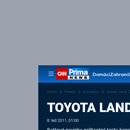
Domácí
Zahranič
Pořady
Domů
Pořady
Autosalon
Toyota Land C
TOYOTA LAND
8. led 2011, 01:00
Světové novinky, nelítostné testy, k