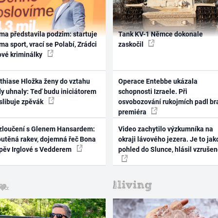
ma představila podzim: startuje
Tank KV-1 Němce dokonale
ma sport, vrací se Polabí, Zrádci
zaskočil
ové kriminálky
thiase Hložka ženy do vztahu
Operace Entebbe ukázala
dy uhnaly: Teď budu iniciátorem
schopnosti Izraele. Při
 slibuje zpěvák
osvobozování rukojmích padl br
premiéra
zloučení s Glenem Hansardem:
Video zachytilo výzkumníka na
outěná rakev, dojemná řeč Bona
okraji lávového jezera. Je to jak
zpěv Irglové s Vedderem
pohled do Slunce, hlásil vzruše