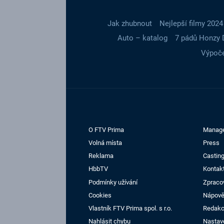
Jak zhubnout
Nejlepší filmy 2024
Auto – katalog
7 pádů Honzy 
Výpoče
O FTV Prima
Manag
Volná místa
Press
Reklama
Casting
HbbTV
Kontak
Podmínky užívání
Zpraco
Cookies
Nápov
Vlastník FTV Prima spol. s r.o.
Redak
Nahlásit chybu
Nastav