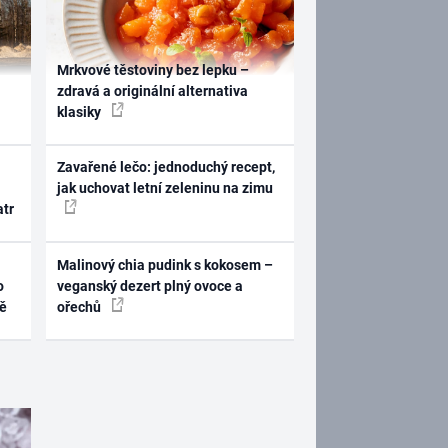
Mrkvové těstoviny bez lepku –
zdravá a originální alternativa
klasiky
Zavařené lečo: jednoduchý recept,
jak uchovat letní zeleninu na zimu
atr
Malinový chia pudink s kokosem –
o
veganský dezert plný ovoce a
ně
ořechů