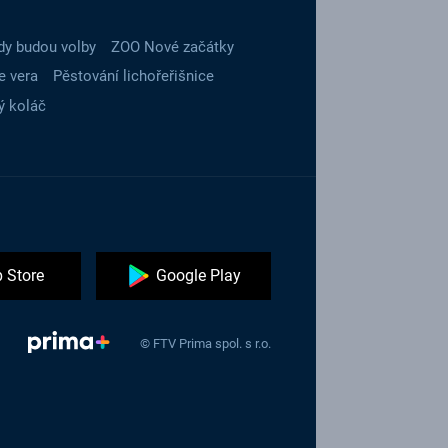
dy budou volby
ZOO Nové začátky
e vera
Pěstování lichořeřišnice
ý koláč
 Store
Google Play
© FTV Prima spol. s r.o.