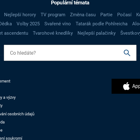
Populární témata
Nejlepší horory
TV program
Změna času
Partie
Počasí
K
Dědka
Volby 2025
Svařené víno
Tatarák podle Pohlreicha
Alo
t ascendentu
Tvarohové knedlíky
Nejlepší palačinky
Švestkov
ement
App
y a výzvy
ty
vání osobních údajů
ěda
ce
ení soukromí