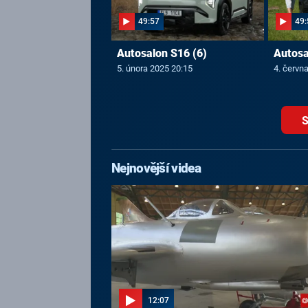
49:57
49:
Autosalon S16 (6)
Autosa
5. února 2025 20:15
4. červn
S
Nejnovější videa
12:07