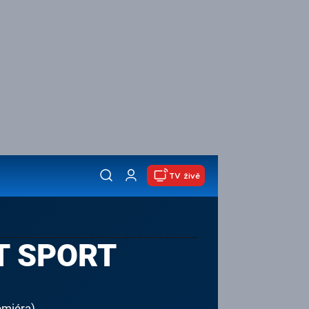
TV živě
T SPORT
emiéra)