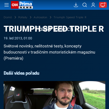
Domů
Pořady
Autosalon
Triumph Speed Triple R
TRIUMPH SPEED TRIPLE R
Failed to fetch
19. led 2013, 01:00
Světové novinky, nelítostné testy, koncepty
budoucnosti v tradičním motoristickém magazínu
(Premiéra)
Další videa pořadu