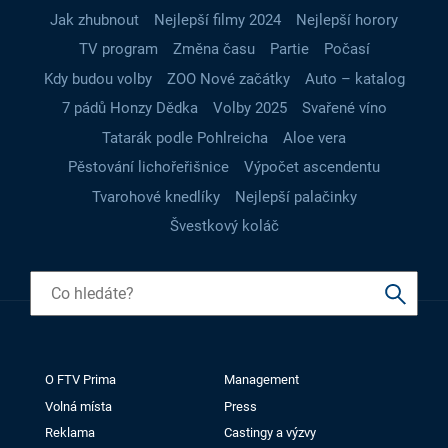
Jak zhubnout
Nejlepší filmy 2024
Nejlepší horory
TV program
Změna času
Partie
Počasí
Kdy budou volby
ZOO Nové začátky
Auto – katalog
7 pádů Honzy Dědka
Volby 2025
Svařené víno
Tatarák podle Pohlreicha
Aloe vera
Pěstování lichořeřišnice
Výpočet ascendentu
Tvarohové knedlíky
Nejlepší palačinky
Švestkový koláč
O FTV Prima
Management
Volná místa
Press
Reklama
Castingy a výzvy