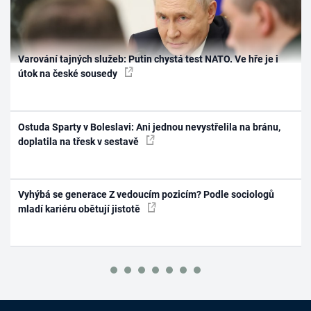
Varování tajných služeb: Putin chystá test NATO. Ve hře je i
útok na české sousedy
Ostuda Sparty v Boleslavi: Ani jednou nevystřelila na bránu,
doplatila na třesk v sestavě
Vyhýbá se generace Z vedoucím pozicím? Podle sociologů
mladí kariéru obětují jistotě