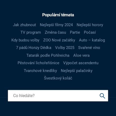
Populární témata
Jak zhubnout
Nejlepší filmy 2024
Nejlepší horory
TV program
Změna času
Partie
Počasí
Kdy budou volby
ZOO Nové začátky
Auto – katalog
7 pádů Honzy Dědka
Volby 2025
Svařené víno
Tatarák podle Pohlreicha
Aloe vera
Pěstování lichořeřišnice
Výpočet ascendentu
Tvarohové knedlíky
Nejlepší palačinky
Švestkový koláč