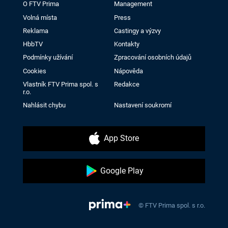
O FTV Prima
Management
Volná místa
Press
Reklama
Castingy a výzvy
HbbTV
Kontakty
Podmínky užívání
Zpracování osobních údajů
Cookies
Nápověda
Vlastník FTV Prima spol. s
Redakce
r.o.
Nahlásit chybu
Nastavení soukromí
App Store
Google Play
© FTV Prima spol. s r.o.