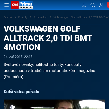
Domů
Pořady
Autosalon
Volkswagen Golf Alltrack 2,0 TDI BMT 4
VOLKSWAGEN GOLF
Failed to fetch
ALLTRACK 2,0 TDI BMT
4MOTION
24. zář 2015, 22:15
Světové novinky, nelítostné testy, koncepty
budoucnosti v tradičním motoristickém magazínu
(Premiéra)
Další videa pořadu