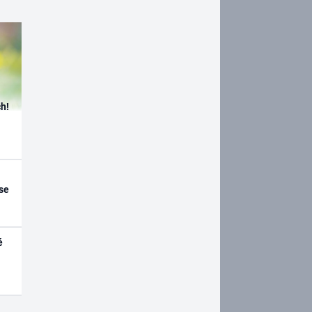
h!
se
é