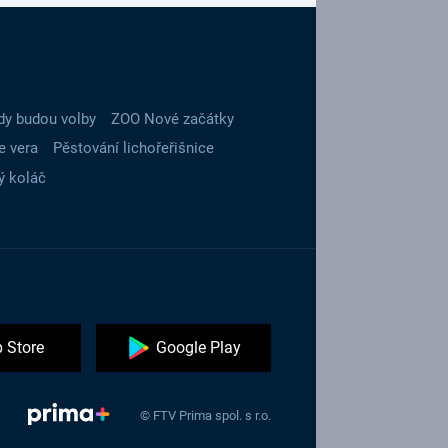
dy budou volby
ZOO Nové začátky
e vera
Pěstování lichořeřišnice
ý koláč
 Store
Google Play
© FTV Prima spol. s r.o.