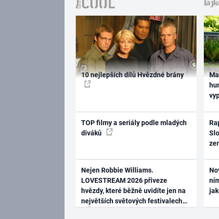
10 nejlepších dílů Hvězdné brány
Ma
hum
vy
TOP filmy a seriály podle mladých
Rap
diváků
Slo
ze
Nejen Robbie Williams.
No
LOVESTREAM 2026 přiveze
ním
hvězdy, které běžně uvidíte jen na
ja
největších světových festivalech