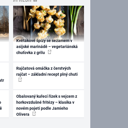
Květákové špízy se sezamem v
asijské marinádě – vegetariánská
chuťovka z grilu
Rajčatová omáčka z čerstvých
rajčat – základní recept plný chuti
atr
Obalovaný kuřecí řízek s vejcem z
o
horkovzdušné fritézy – klasika v
ně
novém pojetí podle Jamieho
Olivera