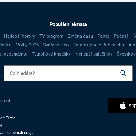
Populární témata
Nejlepší horory
TV program
Změna času
Partie
Počasí
K
Dědka
Volby 2025
Svařené víno
Tatarák podle Pohlreicha
Alo
t ascendentu
Tvarohové knedlíky
Nejlepší palačinky
Švestkov
ement
App
y a výzvy
ty
vání osobních údajů