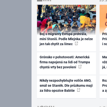
Boj s migranty Evropa prohrála,
Pri
míní Stoniš. Podle Mlejnka je nelze
Pri
jen tak chytit za límec
i n
Grónsko v pohotovosti: Americká
Ma
firma napojená na lidi od Trumpa
vž
chystá vrty bez povolení
já,
Nikdy nezpochybňujte voliče ANO,
Ro
smál se Staněk. Dle průzkumu mají
Pr
za lídra opozice Babiše
a 