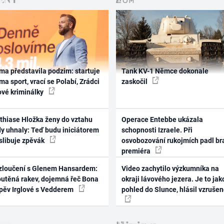
ma představila podzim: startuje
Tank KV-1 Němce dokonale
ma sport, vrací se Polabí, Zrádci
zaskočil
ové kriminálky
thiase Hložka ženy do vztahu
Operace Entebbe ukázala
dy uhnaly: Teď budu iniciátorem
schopnosti Izraele. Při
 slibuje zpěvák
osvobozování rukojmích padl br
premiéra
zloučení s Glenem Hansardem:
Video zachytilo výzkumníka na
outěná rakev, dojemná řeč Bona
okraji lávového jezera. Je to jak
zpěv Irglové s Vedderem
pohled do Slunce, hlásil vzruše