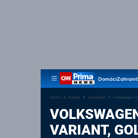
Domácí
Zahranič
Pořady
Domů
Pořady
Autosalon
Volkswagen Gol
VOLKSWAGEN 
VARIANT, GO