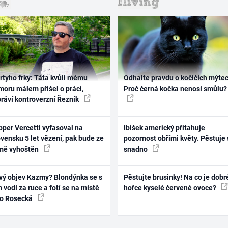
rtyho frky: Táta kvůli mému
Odhalte pravdu o kočičích mýtec
oru málem přišel o práci,
Proč černá kočka nenosí smůlu?
práví kontroverzní Řezník
per Vercetti vyfasoval na
Ibišek americký přitahuje
vensku 5 let vězení, pak bude ze
pozornost obřími květy. Pěstuje 
mě vyhoštěn
snadno
vý objev Kazmy? Blondýnka se s
Pěstujte brusinky! Na co je dobr
 vodí za ruce a fotí se na místě
hořce kyselé červené ovoce?
ko Rosecká