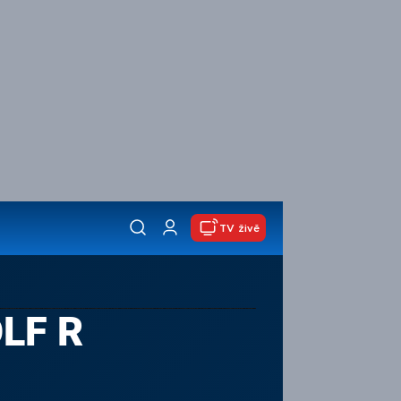
TV živě
LF R