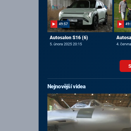
49:57
49:
Autosalon S16 (6)
Autosa
5. února 2025 20:15
4. červn
S
Nejnovější videa