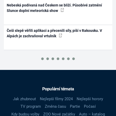
Nebeská podívaná nad Českem se blíží. Působivé zatmění
Slunce doplní meteorická show
Češi slepě věřili aplikaci a přecenili síly, píší v Rakousku. V
Alpách je zachraňoval vrtulník
Populární témata
Jak zhubnout
Nejlepší filmy 2024
Nejlepší horory
TV program
Změna času
Partie
Počasí
Kdy budou volby
ZOO Nové začátky
Auto – katalog