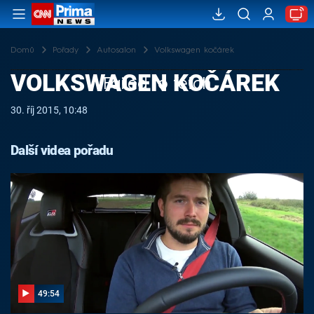
Domů
Pořady
Autosalon
Volkswagen kočárek
VOLKSWAGEN KOČÁREK
Failed to fetch
30. říj 2015, 10:48
Další videa pořadu
49:54