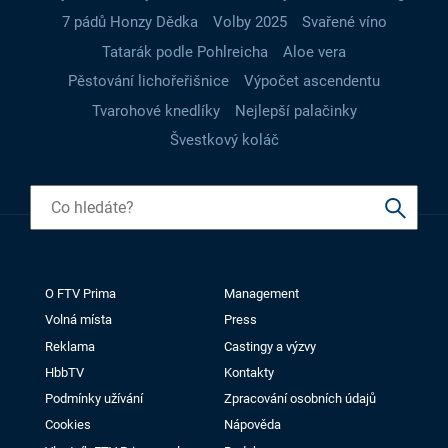
7 pádů Honzy Dědka
Volby 2025
Svařené víno
Tatarák podle Pohlreicha
Aloe vera
Pěstování lichořeřišnice
Výpočet ascendentu
Tvarohové knedlíky
Nejlepší palačinky
Švestkový koláč
O FTV Prima
Management
Volná místa
Press
Reklama
Castingy a výzvy
HbbTV
Kontakty
Podmínky užívání
Zpracování osobních údajů
Cookies
Nápověda