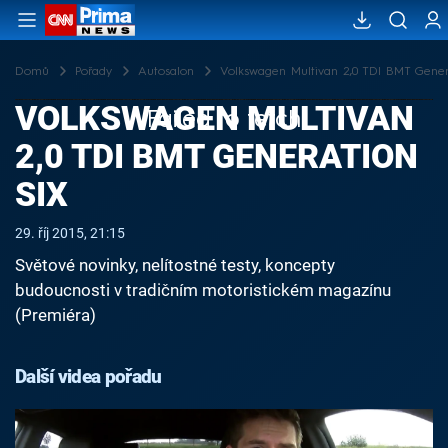
Domů
Pořady
Autosalon
Volkswagen Multivan 2,0 TDI BMT Gener
VOLKSWAGEN MULTIVAN
Failed to fetch
2,0 TDI BMT GENERATION
SIX
29. říj 2015, 21:15
Světové novinky, nelítostné testy, koncepty
budoucnosti v tradičním motoristickém magazínu
(Premiéra)
Další videa pořadu