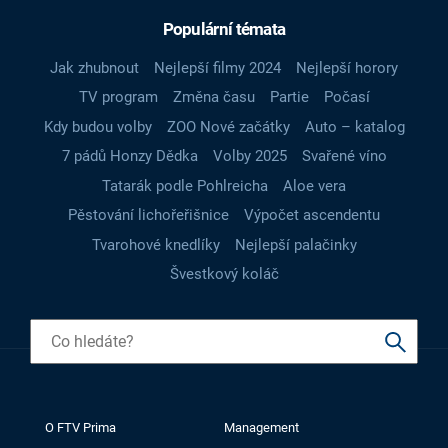
Populární témata
Jak zhubnout
Nejlepší filmy 2024
Nejlepší horory
TV program
Změna času
Partie
Počasí
Kdy budou volby
ZOO Nové začátky
Auto – katalog
7 pádů Honzy Dědka
Volby 2025
Svařené víno
Tatarák podle Pohlreicha
Aloe vera
Pěstování lichořeřišnice
Výpočet ascendentu
Tvarohové knedlíky
Nejlepší palačinky
Švestkový koláč
O FTV Prima
Management