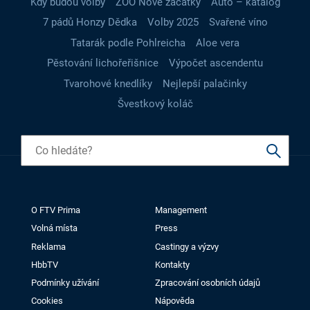
Kdy budou volby
ZOO Nové začátky
Auto – katalog
7 pádů Honzy Dědka
Volby 2025
Svařené víno
Tatarák podle Pohlreicha
Aloe vera
Pěstování lichořeřišnice
Výpočet ascendentu
Tvarohové knedlíky
Nejlepší palačinky
Švestkový koláč
O FTV Prima
Management
Volná místa
Press
Reklama
Castingy a výzvy
HbbTV
Kontakty
Podmínky užívání
Zpracování osobních údajů
Cookies
Nápověda