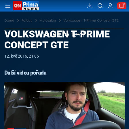
Domů
Pořady
Autosalon
Volkswagen T-Prime Concept GTE
VOLKSWAGEN T-PRIME
Failed to fetch
CONCEPT GTE
12. kvě 2016, 21:05
Další videa pořadu