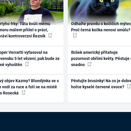
rtyho frky: Táta kvůli mému
Odhalte pravdu o kočičích mýtec
oru málem přišel o práci,
Proč černá kočka nenosí smůlu?
práví kontroverzní Řezník
per Vercetti vyfasoval na
Ibišek americký přitahuje
vensku 5 let vězení, pak bude ze
pozornost obřími květy. Pěstuje 
mě vyhoštěn
snadno
vý objev Kazmy? Blondýnka se s
Pěstujte brusinky! Na co je dobr
 vodí za ruce a fotí se na místě
hořce kyselé červené ovoce?
ko Rosecká