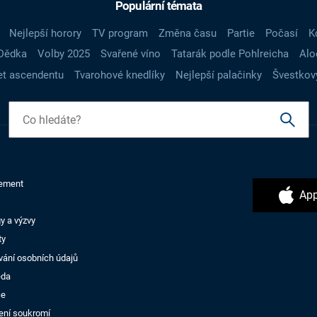
Populární témata
Nejlepší horory
TV program
Změna času
Partie
Počasí
K
Dědka
Volby 2025
Svařené víno
Tatarák podle Pohlreicha
Alo
t ascendentu
Tvarohové knedlíky
Nejlepší palačinky
Švestkov
ement
App
y a výzvy
ty
vání osobních údajů
ěda
ce
ení soukromí