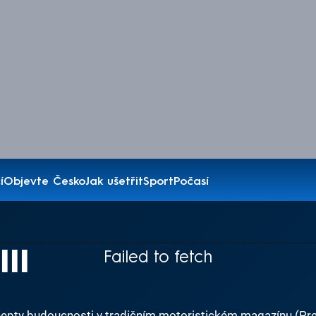
í
Objevte Česko
Jak ušetřit
Sport
Počasí
II
Failed to fetch
oncepty budoucnosti v tradičním motoristickém magazínu (Pr