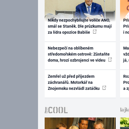
Nikdy nezpochybňujte voliče ANO,
Pri
smál se Staněk. Dle průzkumu mají
Pri
za lídra opozice Babiše
i n
Nebezpečí na oblíbeném
Ma
středomořském ostrově: Zůstaňte
vž
doma, hrozí ozbrojenci ve videu
já,
Zemřel už před příjezdem
Ro
záchranářů. Motorkář na
Pr
Znojemsku nezvládl zatáčku
a 