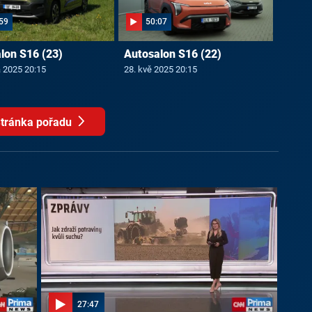
59
50:07
lon S16 (23)
Autosalon S16 (22)
a 2025 20:15
28. kvě 2025 20:15
tránka pořadu
27:47