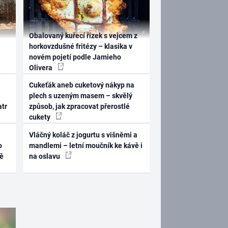
Obalovaný kuřecí řízek s vejcem z
horkovzdušné fritézy – klasika v
novém pojetí podle Jamieho
Olivera
Cukeťák aneb cuketový nákyp na
plech s uzeným masem – skvělý
atr
způsob, jak zpracovat přerostlé
cukety
Vláčný koláč z jogurtu s višněmi a
o
mandlemi – letní moučník ke kávě i
ně
na oslavu