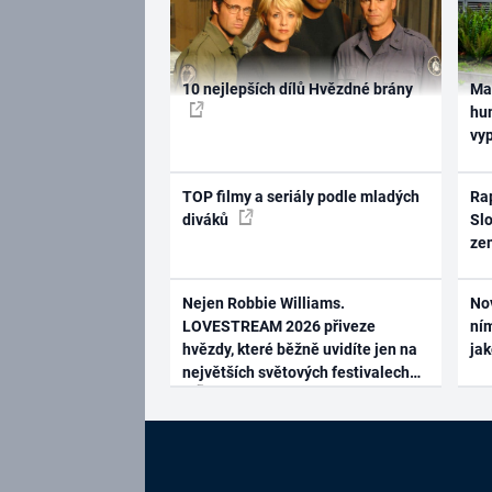
10 nejlepších dílů Hvězdné brány
Ma
hum
vy
TOP filmy a seriály podle mladých
Rap
diváků
Slo
ze
Nejen Robbie Williams.
No
LOVESTREAM 2026 přiveze
ním
hvězdy, které běžně uvidíte jen na
ja
největších světových festivalech