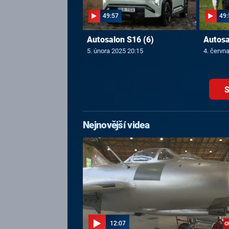
49:57
49:
Autosalon S16 (6)
Autosa
5. února 2025 20:15
4. červn
S
Nejnovější videa
12:07