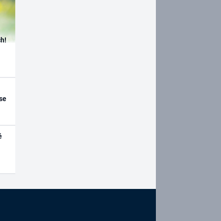
h!
se
é