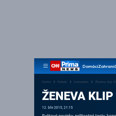
Domácí
Zahranič
Pořady
Domů
Pořady
Autosalon
Ženeva klip III
ŽENEVA KLIP I
12. bře 2015, 21:15
Světové novinky, nelítostné testy, k