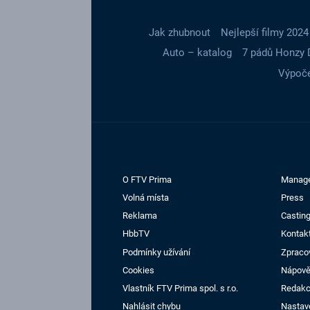
Jak zhubnout
Nejlepší filmy 2024
Auto – katalog
7 pádů Honzy 
Výpoče
O FTV Prima
Manag
Volná místa
Press
Reklama
Casting
HbbTV
Kontak
Podmínky užívání
Zpraco
Cookies
Nápov
Vlastník FTV Prima spol. s r.o.
Redak
Nahlásit chybu
Nastav