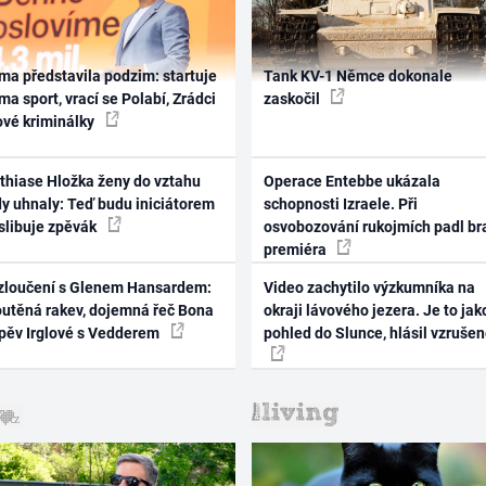
ma představila podzim: startuje
Tank KV-1 Němce dokonale
ma sport, vrací se Polabí, Zrádci
zaskočil
ové kriminálky
thiase Hložka ženy do vztahu
Operace Entebbe ukázala
dy uhnaly: Teď budu iniciátorem
schopnosti Izraele. Při
 slibuje zpěvák
osvobozování rukojmích padl br
premiéra
zloučení s Glenem Hansardem:
Video zachytilo výzkumníka na
outěná rakev, dojemná řeč Bona
okraji lávového jezera. Je to jak
zpěv Irglové s Vedderem
pohled do Slunce, hlásil vzruše