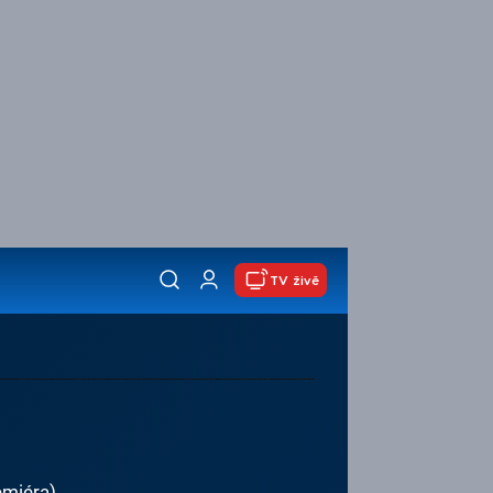
TV živě
emiéra)