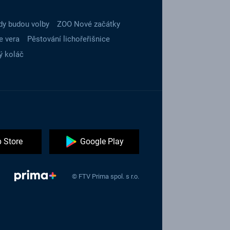
dy budou volby
ZOO Nové začátky
e vera
Pěstování lichořeřišnice
ý koláč
 Store
Google Play
© FTV Prima spol. s r.o.