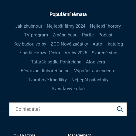
Populární témata
Jak zhubnout
Nejlepší filmy 2024
Nejlepší horory
TV program
Změna času
Partie
Počasí
Kdy budou volby
ZOO Nové začátky
Auto – katalog
7 pádů Honzy Dědka
Volby 2025
Svařené víno
Tatarák podle Pohlreicha
Aloe vera
Pěstování lichořeřišnice
Výpočet ascendentu
Tvarohové knedlíky
Nejlepší palačinky
Švestkový koláč
O FTV Prima
Management