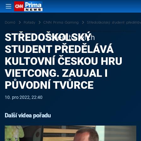
Domů
Pořady
CNN Prima Gaming
Středoškolský student předěláv
STŘEDOŠKOLSKÝ
Failed to fetch
STUDENT PŘEDĚLÁVÁ
KULTOVNÍ ČESKOU HRU
VIETCONG. ZAUJAL I
PŮVODNÍ TVŮRCE
10. pro 2022, 22:40
Další videa pořadu